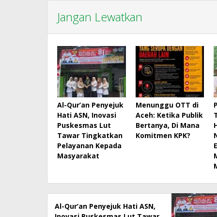
Jangan Lewatkan
Al-Qur’an Penyejuk
Menunggu OTT di
Hati ASN, Inovasi
Aceh: Ketika Publik
Puskesmas Lut
Bertanya, Di Mana
Tawar Tingkatkan
Komitmen KPK?
Pelayanan Kepada
Masyarakat
Al-Qur’an Penyejuk Hati ASN,
Inovasi Puskesmas Lut Tawar