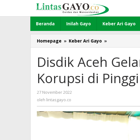
Lewati
ke
konten
Beranda
Inilah Gayo
Keber Ari Gayo
Homepage
»
Keber Ari Gayo
»
Disdik
Aceh
Gelar
Disdik Aceh Gel
Youth
Camp
Korupsi di Pingg
Anti
Korupsi
di
27 November 2022
oleh
Pinggiran
lintasgayo.co
oleh
lintasgayo.co
Danau
Lut
Tawar