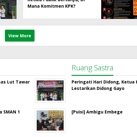
Mana Komitmen KPK?
View More
Ruang Sastra
mas Lut Tawar
Peringati Hari Didong, Ketu
Lestarikan Didong Gayo
la SMAN 1
[Puisi] Ambigu Embege