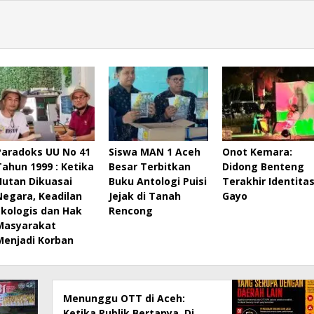
Paradoks UU No 41
Siswa MAN 1 Aceh
Onot Kemara:
Tahun 1999 : Ketika
Besar Terbitkan
Didong Benteng
Hutan Dikuasai
Buku Antologi Puisi
Terakhir Identita
Negara, Keadilan
Jejak di Tanah
Gayo
Ekologis dan Hak
Rencong
Masyarakat
Menjadi Korban
Menunggu OTT di Aceh:
Ketika Publik Bertanya, Di