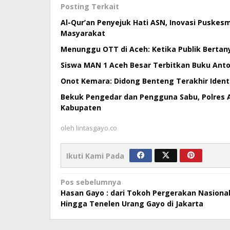
Posting Terkait
Al-Qur’an Penyejuk Hati ASN, Inovasi Puske
Masyarakat
Menunggu OTT di Aceh: Ketika Publik Bertan
Siswa MAN 1 Aceh Besar Terbitkan Buku Antol
Onot Kemara: Didong Benteng Terakhir Ident
Bekuk Pengedar dan Pengguna Sabu, Polres 
Kabupaten
oleh
lintasgayo.co
Ikuti Kami Pada
Navigasi
Pos sebelumnya
Hasan Gayo : dari Tokoh Pergerakan Nasiona
pos
Hingga Tenelen Urang Gayo di Jakarta