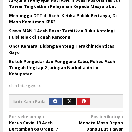
Al-Qur’an Penyejuk Hati ASN, Inovasi Puskesmas Lut
Tawar Tingkatkan Pelayanan Kepada Masyarakat
Menunggu OTT di Aceh: Ketika Publik Bertanya, Di
Mana Komitmen KPK?
Siswa MAN 1 Aceh Besar Terbitkan Buku Antologi
Puisi Jejak di Tanah Rencong
Onot Kemara: Didong Benteng Terakhir Identitas
Gayo
Bekuk Pengedar dan Pengguna Sabu, Polres Aceh
Tengah Ungkap 2 Jaringan Narkoba Antar
Kabupaten
oleh
lintasgayo.co
Ikuti Kami Pada
Navigasi
Pos sebelumnya
Pos berikutnya
Kasus Covid-19 Aceh
Menata Masa Depan
pos
Bertambah 68 Orang, 7
Danau Lut Tawar