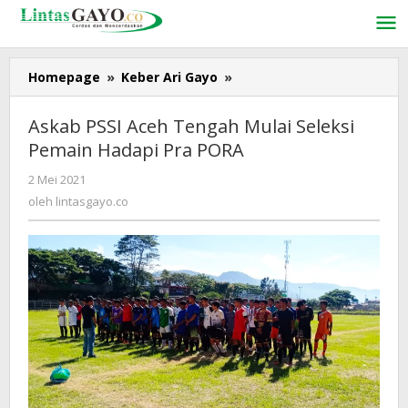
Lewati
ke
konten
Homepage
»
Keber Ari Gayo
»
Askab
PSSI
Aceh
Askab PSSI Aceh Tengah Mulai Seleksi
Tengah
Pemain Hadapi Pra PORA
Mulai
Seleksi
2 Mei 2021
oleh
Pemain
lintasgayo.co
oleh
lintasgayo.co
Hadapi
Pra
PORA