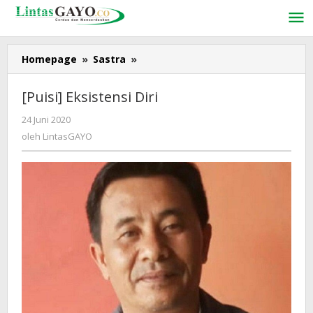
Lewati
ke
konten
Homepage
»
Sastra
»
[Puisi]
Eksistensi
Diri
[Puisi] Eksistensi Diri
24 Juni 2020
oleh
LintasGAYO
oleh
LintasGAYO