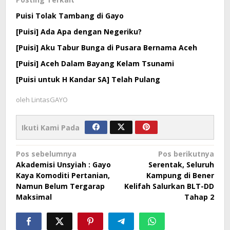
Puisi Tolak Tambang di Gayo
[Puisi] Ada Apa dengan Negeriku?
[Puisi] Aku Tabur Bunga di Pusara Bernama Aceh
[Puisi] Aceh Dalam Bayang Kelam Tsunami
[Puisi untuk H Kandar SA] Telah Pulang
oleh
LintasGAYO
Ikuti Kami Pada
Navigasi
Pos sebelumnya
Pos berikutnya
Akademisi Unsyiah : Gayo
Serentak, Seluruh
pos
Kaya Komoditi Pertanian,
Kampung di Bener
Namun Belum Tergarap
Kelifah Salurkan BLT-DD
Maksimal
Tahap 2