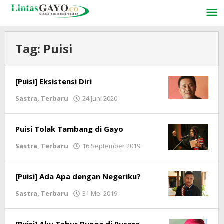
Lewati
ke
konten
Tag:
Puisi
[Puisi] Eksistensi Diri
Sastra
,
Terbaru
24 Juni 2020
oleh
LintasGAYO
Puisi Tolak Tambang di Gayo
Sastra
,
Terbaru
16 September 2019
oleh
LintasGAYO
[Puisi] Ada Apa dengan Negeriku?
Sastra
,
Terbaru
31 Mei 2019
oleh
LintasGAYO