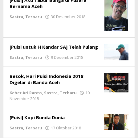
[Puisi] Aku Tabur Bunga di Pusara
Bernama Aceh
Sastra
,
Terbaru
30 Desember 2018
oleh
LintasGAYO
[Puisi untuk H Kandar SA] Telah Pulang
Sastra
,
Terbaru
9 Desember 2018
oleh
LintasGAYO
Besok, Hari Puisi Indonesia 2018
Digelar di Banda Aceh
Keber Ari Ranto
,
Sastra
,
Terbaru
10
November 2018
oleh
LintasGAYO
[Puisi] Kopi Bunda Dunia
Sastra
,
Terbaru
17 Oktober 2018
oleh
LintasGAYO