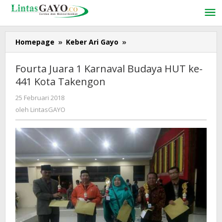
Lewati
ke
konten
Homepage
»
Keber Ari Gayo
»
Fourta
Juara
1
Fourta Juara 1 Karnaval Budaya HUT ke-
Karnaval
441 Kota Takengon
Budaya
HUT
25 Februari 2018
oleh
ke-
LintasGAYO
oleh
LintasGAYO
441
Kota
Takengon