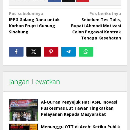
Navigasi
Pos sebelumnya
Pos berikutnya
IPPG Galang Dana untuk
Sebelum Tes Tulis,
pos
Korban Erupsi Gunung
Bupati Ahmadi Motivasi
Sinabung
Calon Pegawai Kontrak
Tenaga Kesehatan
Jangan Lewatkan
Al-Qur’an Penyejuk Hati ASN, Inovasi
Puskesmas Lut Tawar Tingkatkan
Pelayanan Kepada Masyarakat
Menunggu OTT di Aceh: Ketika Publik