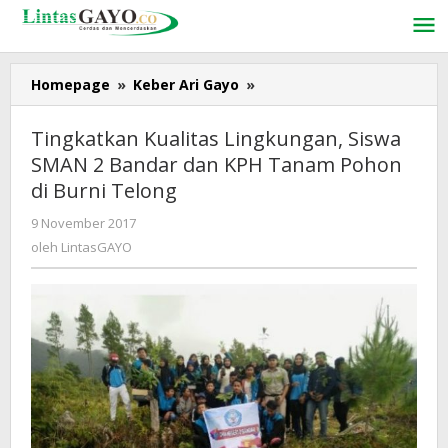
Lewati
ke
konten
Homepage
»
Keber Ari Gayo
»
Tingkatkan
Kualitas
Lingkungan,
Tingkatkan Kualitas Lingkungan, Siswa
Siswa
SMAN 2 Bandar dan KPH Tanam Pohon
SMAN
di Burni Telong
2
Bandar
9 November 2017
oleh
dan
LintasGAYO
oleh
LintasGAYO
KPH
Tanam
Pohon
di
Burni
Telong