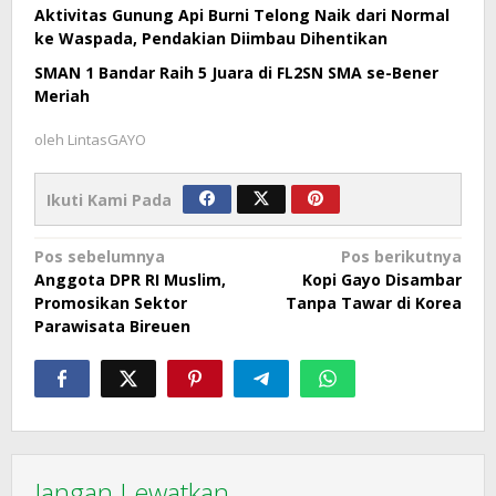
Aktivitas Gunung Api Burni Telong Naik dari Normal
ke Waspada, Pendakian Diimbau Dihentikan
SMAN 1 Bandar Raih 5 Juara di FL2SN SMA se-Bener
Meriah
oleh
LintasGAYO
Ikuti Kami Pada
Navigasi
Pos sebelumnya
Pos berikutnya
Anggota DPR RI Muslim,
Kopi Gayo Disambar
pos
Promosikan Sektor
Tanpa Tawar di Korea
Parawisata Bireuen
Jangan Lewatkan