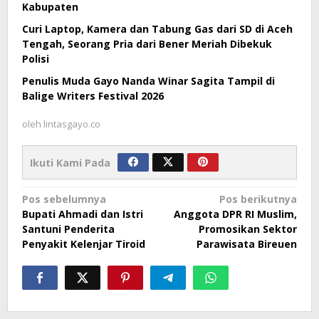
Kabupaten
Curi Laptop, Kamera dan Tabung Gas dari SD di Aceh
Tengah, Seorang Pria dari Bener Meriah Dibekuk
Polisi
Penulis Muda Gayo Nanda Winar Sagita Tampil di
Balige Writers Festival 2026
oleh
lintasgayo.co
Ikuti Kami Pada
Navigasi
Pos sebelumnya
Pos berikutnya
Bupati Ahmadi dan Istri
Anggota DPR RI Muslim,
pos
Santuni Penderita
Promosikan Sektor
Penyakit Kelenjar Tiroid
Parawisata Bireuen