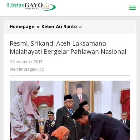
Lewati
ke
konten
Homepage
»
Keber Ari Ranto
»
Resmi,
Srikandi
Aceh
Resmi, Srikandi Aceh Laksamana
Laksamana
Malahayati Bergelar Pahlawan Nasional
Malahayati
Bergelar
9 November 2017
oleh
Pahlawan
lintasgayo.co
oleh
lintasgayo.co
Nasional