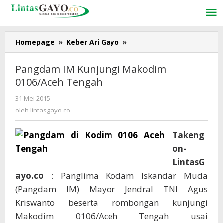
Lewati
ke
konten
Homepage
»
Keber Ari Gayo
»
Pangdam
IM
Kunjungi
Pangdam IM Kunjungi Makodim
Makodim
0106/Aceh Tengah
0106/Aceh
Tengah
31 Mei 2015
oleh
lintasgayo.co
oleh
lintasgayo.co
Takeng
on-
LintasG
ayo.co
: Panglima Kodam Iskandar Muda
(Pangdam IM) Mayor Jendral TNI Agus
Kriswanto beserta rombongan kunjungi
Makodim 0106/Aceh Tengah usai