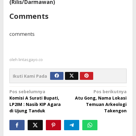
(Rilis/Darmawan)
Comments
comments
oleh
lintasgayo.co
Ikuti Kami Pada
Navigasi
Pos sebelumnya
Pos berikutnya
Komisi A Surati Bupati,
Atu Gong, Nama Lokasi
pos
LP2IM : Nasib KIP Agara
Temuan Arkeologi
di Ujung Tanduk
Takengon