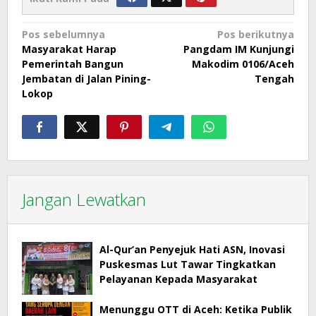
Navigasi
Pos sebelumnya
Pos berikutnya
Masyarakat Harap
Pangdam IM Kunjungi
pos
Pemerintah Bangun
Makodim 0106/Aceh
Jembatan di Jalan Pining-
Tengah
Lokop
Jangan Lewatkan
Al-Qur’an Penyejuk Hati ASN, Inovasi
Puskesmas Lut Tawar Tingkatkan
Pelayanan Kepada Masyarakat
Menunggu OTT di Aceh: Ketika Publik