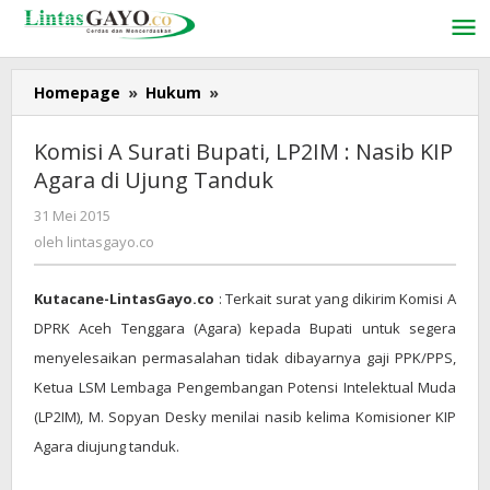
Lewati
ke
konten
Homepage
»
Hukum
»
Komisi
A
Surati
Komisi A Surati Bupati, LP2IM : Nasib KIP
Bupati,
Agara di Ujung Tanduk
LP2IM
:
31 Mei 2015
oleh
Nasib
lintasgayo.co
oleh
lintasgayo.co
KIP
Agara
Kutacane-LintasGayo.co
: Terkait surat yang dikirim Komisi A
di
Ujung
DPRK Aceh Tenggara (Agara) kepada Bupati untuk segera
Tanduk
menyelesaikan permasalahan tidak dibayarnya gaji PPK/PPS,
Ketua LSM Lembaga Pengembangan Potensi Intelektual Muda
(LP2IM), M. Sopyan Desky menilai nasib kelima Komisioner KIP
Agara diujung tanduk.