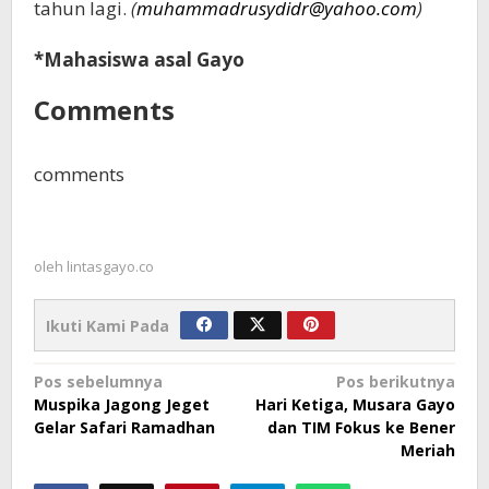
tahun lagi.
(
muhammadrusydidr@yahoo.com
)
*Mahasiswa asal Gayo
Comments
comments
oleh
lintasgayo.co
Ikuti Kami Pada
Navigasi
Pos sebelumnya
Pos berikutnya
Muspika Jagong Jeget
Hari Ketiga, Musara Gayo
pos
Gelar Safari Ramadhan
dan TIM Fokus ke Bener
Meriah