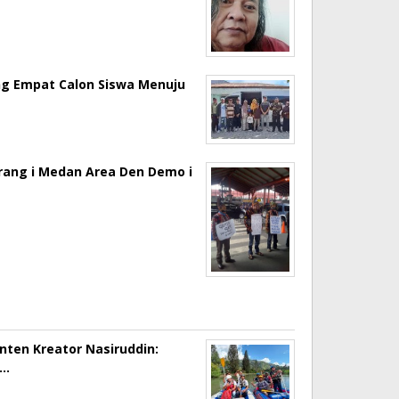
ng Empat Calon Siswa Menuju
erang i Medan Area Den Demo i
onten Kreator Nasiruddin:
a…