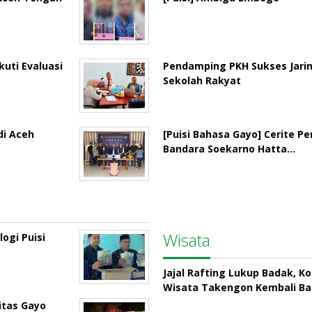
uti Evaluasi
Pendamping PKH Sukses Jari
Sekolah Rakyat
di Aceh
[Puisi Bahasa Gayo] Cerite P
Bandara Soekarno Hatta…
Wisata
ogi Puisi
Jajal Rafting Lukup Badak, K
Wisata Takengon Kembali B
itas Gayo