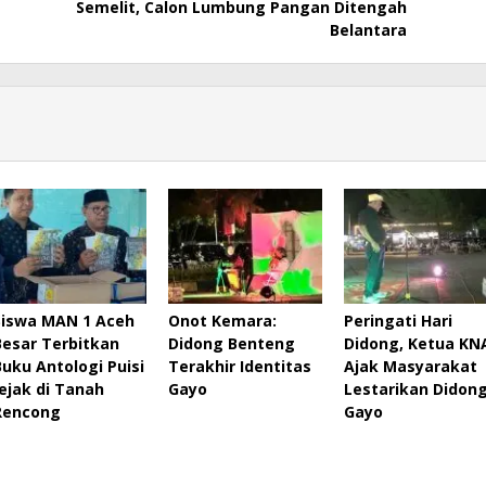
Semelit, Calon Lumbung Pangan Ditengah
Belantara
Siswa MAN 1 Aceh
Onot Kemara:
Peringati Hari
Besar Terbitkan
Didong Benteng
Didong, Ketua KN
Buku Antologi Puisi
Terakhir Identitas
Ajak Masyarakat
Jejak di Tanah
Gayo
Lestarikan Didon
Rencong
Gayo