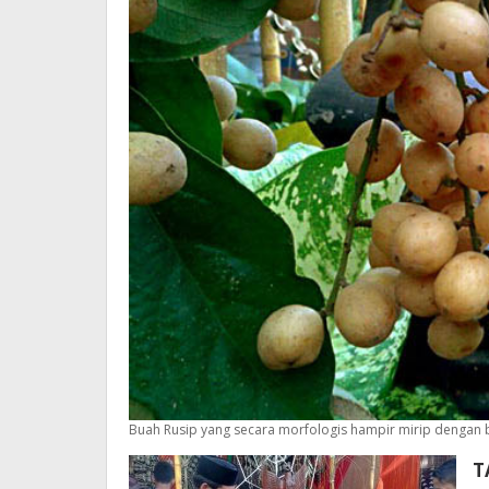
Buah Rusip yang secara morfologis hampir mirip dengan 
T