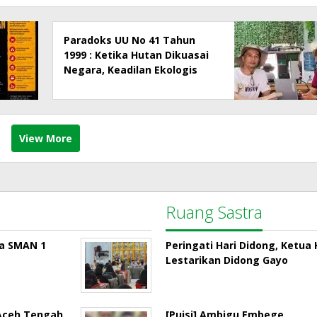
Paradoks UU No 41 Tahun
1999 : Ketika Hutan Dikuasai
Negara, Keadilan Ekologis
dan Hak Masyarakat Menjadi
Korban
View More
Ruang Sastra
la SMAN 1
Peringati Hari Didong, Ketu
Lestarikan Didong Gayo
 Aceh Tengah
[Puisi] Ambigu Embege