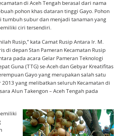
ecamatan di Aceh Tengah berasal dari nama
ebuah pohon khas dataran tinggi Gayo. Pohon
ni tumbuh subur dan menjadi tanaman yang
miliki ciri tersendiri.
Inilah Rusip,” kata Camat Rusip Antara Ir. M.
ris di depan Stan Pameran Kecamatan Rusip
ntara pada acara Gelar Pameran Teknologi
epat Guna (TTG) se-Aceh dan Gebyar Kreatifitas
erempuan Gayo yang merupakan salah satu
r 2013 yang melibatkan seluruh Kecamatan di
sara Alun Takengon – Aceh Tengah pada
emiliki
g
h