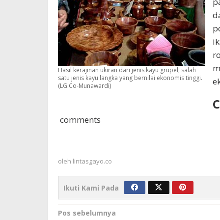
p
d
p
i
r
m
Hasil kerajinan ukiran dari jenis kayu grupel, salah
satu jenis kayu langka yang bernilai ekonomis tinggi.
e
(LG.Co-Munawardi)
comments
oleh
lintasgayo.co
Ikuti Kami Pada
Navigasi
Pos sebelumnya