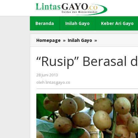
Lewati
ke
konten
Beranda
Inilah Gayo
Keber Ari Gayo
Homepage
»
Inilah Gayo
»
“Rusip”
Berasal
dari
“Rusip” Berasal 
Sebatang
Pohon
28 Juni 2013
oleh
lintasgayo.co
oleh
lintasgayo.co