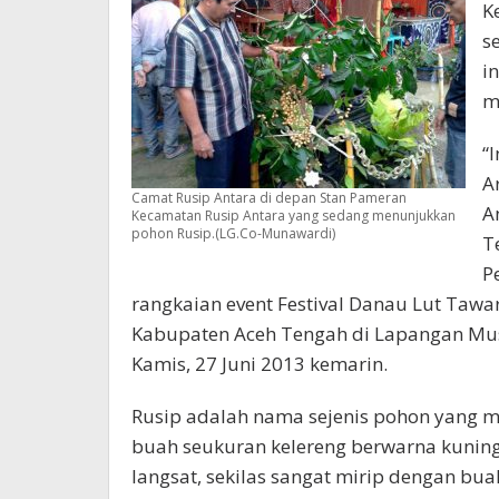
K
s
i
me
“
A
Camat Rusip Antara di depan Stan Pameran
A
Kecamatan Rusip Antara yang sedang menunjukkan
pohon Rusip.(LG.Co-Munawardi)
T
P
rangkaian event Festival Danau Lut Tawa
Kabupaten Aceh Tengah di Lapangan Mu
Kamis, 27 Juni 2013 kemarin.
Rusip adalah nama sejenis pohon yang m
buah seukuran kelereng berwarna kunin
langsat, sekilas sangat mirip dengan bua