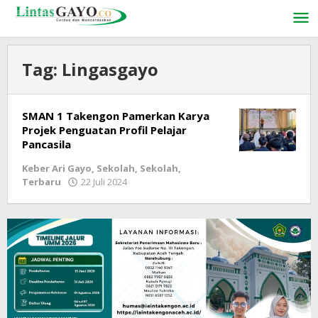
Lewati
ke
konten
Tag:
Lingasgayo
SMAN 1 Takengon Pamerkan Karya
Projek Penguatan Profil Pelajar
Pancasila
Keber Ari Gayo
,
Sekolah
,
Sekolah
,
Terbaru
22 Juli 2024
oleh
lintasgayo.co