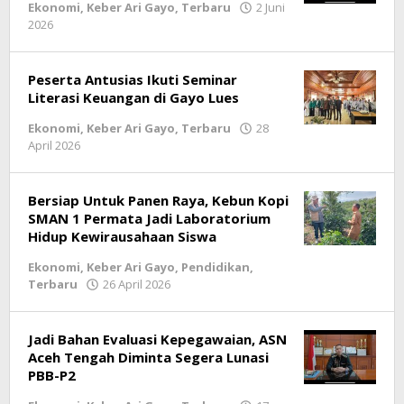
Ekonomi
,
Keber Ari Gayo
,
Terbaru
2 Juni
2026
oleh
lintasgayo.co
Peserta Antusias Ikuti Seminar
Literasi Keuangan di Gayo Lues
Ekonomi
,
Keber Ari Gayo
,
Terbaru
28
April 2026
oleh
lintasgayo.co
Bersiap Untuk Panen Raya, Kebun Kopi
SMAN 1 Permata Jadi Laboratorium
Hidup Kewirausahaan Siswa
Ekonomi
,
Keber Ari Gayo
,
Pendidikan
,
Terbaru
26 April 2026
oleh
lintasgayo.co
Jadi Bahan Evaluasi Kepegawaian, ASN
Aceh Tengah Diminta Segera Lunasi
PBB-P2