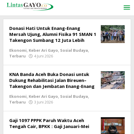
Lewati
ke
konten
Donasi Hati Untuk Enang-Enang
Mersah Ujung, Alumni Fisika 91 SMAN 1
Takengon Sumbang 12 Juta Lebih
Ekonomi
,
Keber Ari Gayo
,
Sosial Budaya
,
Terbaru
4 Juni 2026
oleh
lintasgayo.co
KNA Banda Aceh Buka Donasi untuk
Dukung Rehabilitasi Jalan Bireuen–
Takengon dan Jembatan Enang-Enang
Ekonomi
,
Keber Ari Gayo
,
Sosial Budaya
,
Terbaru
3 Juni 2026
oleh
lintasgayo.co
Gaji 1097 PPPK Paruh Waktu Aceh
Tengah Cair, BPKK : Gaji Januari-Mei