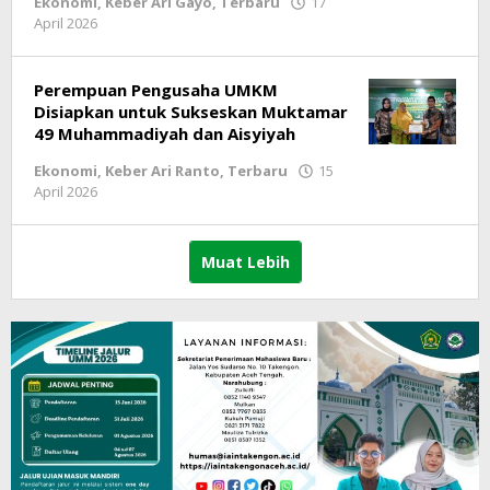
Ekonomi
,
Keber Ari Gayo
,
Terbaru
17
April 2026
oleh
lintasgayo.co
Perempuan Pengusaha UMKM
Disiapkan untuk Sukseskan Muktamar
49 Muhammadiyah dan Aisyiyah
Ekonomi
,
Keber Ari Ranto
,
Terbaru
15
April 2026
oleh
lintasgayo.co
Muat Lebih