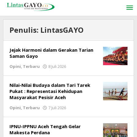
Lewati
ke
konten
Penulis:
LintasGAYO
Jejak Harmoni dalam Gerakan Tarian
Saman Gayo
Opini
,
Terbaru
8 Juli 2026
oleh
LintasGAYO
Nilai-Nilai Budaya dalam Tari Tarek
Pukat : Representasi Kehidupan
Masyarakat Pesisir Aceh
Opini
,
Terbaru
7 Juli 2026
oleh
LintasGAYO
IPNU-IPPNU Aceh Tengah Gelar
Makesta Perdana