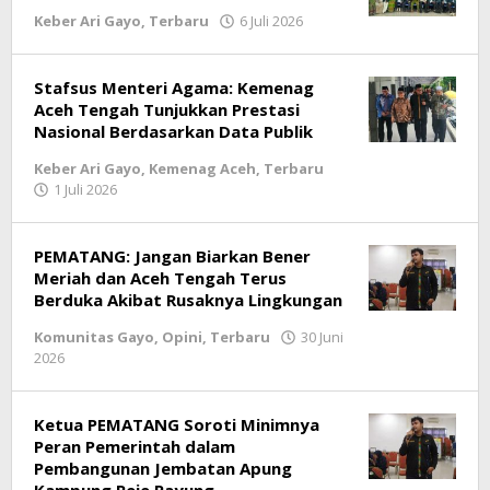
Keber Ari Gayo
,
Terbaru
6 Juli 2026
oleh
LintasGAYO
Stafsus Menteri Agama: Kemenag
Aceh Tengah Tunjukkan Prestasi
Nasional Berdasarkan Data Publik
Keber Ari Gayo
,
Kemenag Aceh
,
Terbaru
1 Juli 2026
oleh
LintasGAYO
PEMATANG: Jangan Biarkan Bener
Meriah dan Aceh Tengah Terus
Berduka Akibat Rusaknya Lingkungan
Komunitas Gayo
,
Opini
,
Terbaru
30 Juni
2026
oleh
LintasGAYO
Ketua PEMATANG Soroti Minimnya
Peran Pemerintah dalam
Pembangunan Jembatan Apung