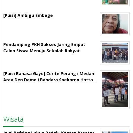
[Puisi] Ambigu Embege
Pendamping PKH Sukses Jaring Empat
Calon Siswa Menuju Sekolah Rakyat
[Puisi Bahasa Gayo] Cerite Perang i Medan
Area Den Demo i Bandara Soekarno Hatta…
Wisata
Jajal Rafting Lukup Badak, Konten Kreator