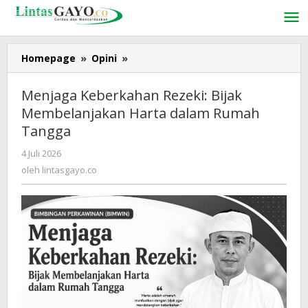
Lewati
ke
konten
Homepage
»
Opini
»
Menjaga
Keberkahan
Rezeki:
Menjaga Keberkahan Rezeki: Bijak
Bijak
Membelanjakan Harta dalam Rumah
Membelanjakan
Tangga
Harta
dalam
4 Juli 2026
oleh
Rumah
lintasgayo.co
oleh
lintasgayo.co
Tangga