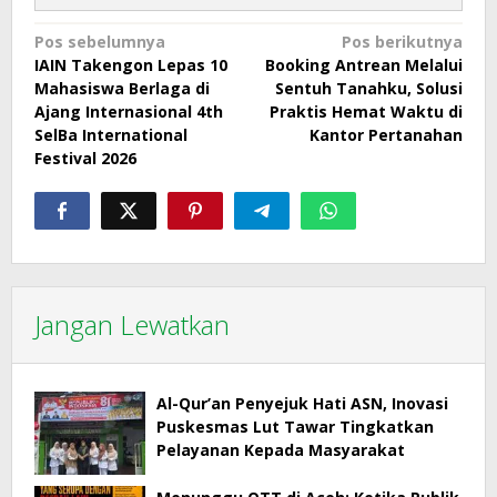
Navigasi
Pos sebelumnya
Pos berikutnya
IAIN Takengon Lepas 10
Booking Antrean Melalui
pos
Mahasiswa Berlaga di
Sentuh Tanahku, Solusi
Ajang Internasional 4th
Praktis Hemat Waktu di
SelBa International
Kantor Pertanahan
Festival 2026
Jangan Lewatkan
Al-Qur’an Penyejuk Hati ASN, Inovasi
Puskesmas Lut Tawar Tingkatkan
Pelayanan Kepada Masyarakat