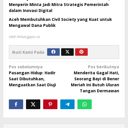
Menperin Minta Jadi Mitra Strategis Pemerintah
dalam Inovasi Digital
Aceh Membutuhkan Civil Society yang Kuat untuk
Mengawal Dana Publik
oleh
lintasgayo.co
Ikuti Kami Pada
Navigasi
Pos sebelumnya
Pos berikutnya
Pasangan Hidup: Hadir
Menderita Gagal Hati,
pos
Saat Dibutuhkan,
Seorang Bayi di Bener
Menguatkan Saat Diuji
Meriah Ini Butuh Uluran
Tangan Dermawan