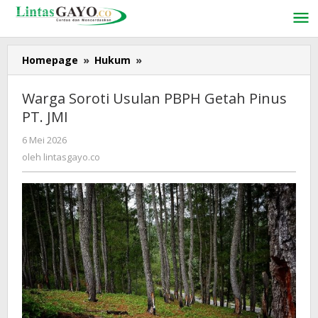
Lewati
ke
konten
Homepage
»
Hukum
»
Warga
Soroti
Usulan
Warga Soroti Usulan PBPH Getah Pinus
PBPH
PT. JMI
Getah
Pinus
6 Mei 2026
oleh
PT.
lintasgayo.co
oleh
lintasgayo.co
JMI