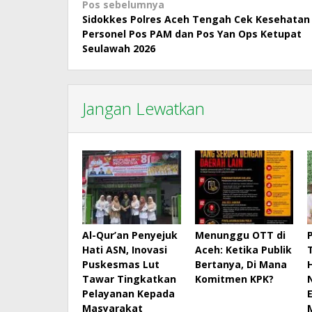
Navigasi
Pos sebelumnya
Sidokkes Polres Aceh Tengah Cek Kesehatan
pos
Personel Pos PAM dan Pos Yan Ops Ketupat
Seulawah 2026
Jangan Lewatkan
Al-Qur’an Penyejuk
Menunggu OTT di
Hati ASN, Inovasi
Aceh: Ketika Publik
Puskesmas Lut
Bertanya, Di Mana
Tawar Tingkatkan
Komitmen KPK?
Pelayanan Kepada
Masyarakat