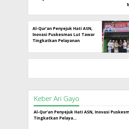
Al-Qur’an Penyejuk Hati ASN,
Inovasi Puskesmas Lut Tawar
Tingkatkan Pelayanan
Kepada Masyarakat
Keber Ari Gayo
Al-Qur’an Penyejuk Hati ASN, Inovasi Puskes
Tingkatkan Pelaya…