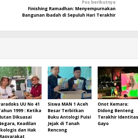
Pos berikutnya
Finishing Ramadhan: Menyempurnakan
Bangunan Ibadah di Sepuluh Hari Terakhir
Paradoks UU No 41
Siswa MAN 1 Aceh
Onot Kemara:
Tahun 1999 : Ketika
Besar Terbitkan
Didong Benteng
Hutan Dikuasai
Buku Antologi Puisi
Terakhir Identita
Negara, Keadilan
Jejak di Tanah
Gayo
Ekologis dan Hak
Rencong
Masyarakat