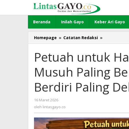
Lewati
ke
konten
Beranda
Inilah Gayo
Keber Ari Gayo
Homepage
»
Catatan Redaksi
»
Petuah
untuk
Haili
Petuah untuk Hai
Yoga,
Pasal
Musuh Paling Be
Kedua:
Musuh
Paling
Berdiri Paling De
Berbahaya
Adalah
yang
16 Maret 2026
oleh
Berdiri
lintasgayo.co
oleh
lintasgayo.co
Paling
Dekat