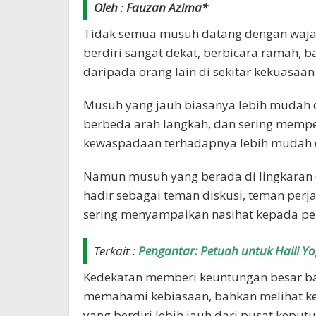
Oleh
:
Fauzan Azima*
Tidak semua musuh datang dengan wajah 
berdiri sangat dekat, berbicara ramah, 
daripada orang lain di sekitar kekuasaan
Musuh yang jauh biasanya lebih mudah di
berbeda arah langkah, dan sering memper
kewaspadaan terhadapnya lebih mudah d
Namun musuh yang berada di lingkaran de
hadir sebagai teman diskusi, teman perj
sering menyampaikan nasihat kepada p
Terkait :
Pengantar: Petuah untuk Haili Y
Kedekatan memberi keuntungan besar bagi
memahami kebiasaan, bahkan melihat ke
yang berdiri lebih jauh dari pusat keputu