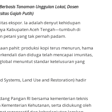
i Berbasis Tanaman Unggulan Lokal, Dosen
sitas Gajah Putih)
tas ekspor. Ia adalah denyut kehidupan
usnya Kabupaten Aceh Tengah—tumbuh di
an petani yang tak pernah padam.
aan pahit: produksi kopi terus menurun, hama
terkendali dan diduga telah mencapai imunitas,
 global menuntut standar ketelusuran yang
od Systems, Land Use and Restoration) hadir
idang Pangan RI bersama kementerian teknis
an Kementerian Kehutanan, serta didukung oleh
regeneratif dan keberlanjutan lanskap.