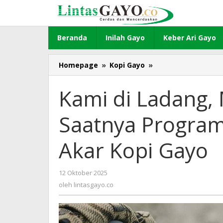
Lewati
ke
konten
Beranda
Inilah Gayo
Keber Ari Gayo
Homepage
»
Kopi Gayo
»
Kami
di
Ladang,
Kami di Ladang,
Mereka
di
Saatnya Progra
Forum:
Saatnya
Program
Akar Kopi Gayo
FOLUR
Menyentuh
Akar
12 Oktober 2025
oleh
Kopi
lintasgayo.co
oleh
lintasgayo.co
Gayo