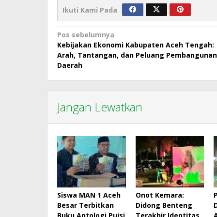
Ikuti Kami Pada
Navigasi
Pos sebelumnya
Kebijakan Ekonomi Kabupaten Aceh Tengah:
pos
Arah, Tantangan, dan Peluang Pembangunan
Daerah
Jangan Lewatkan
Siswa MAN 1 Aceh
Onot Kemara:
Besar Terbitkan
Didong Benteng
Buku Antologi Puisi
Terakhir Identitas