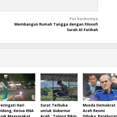
Pos berikutnya
Membangun Rumah Tangga dengan Filosofi
Surah Al-Fatihah
Peringati Hari
Surat Terbuka
Musda Demokrat
Didong, Ketua KNA
untuk Gubernur
Aceh Resmi
Ajak Masyarakat
Aceh : Tolong Bikin
Dibuka, Perebuta