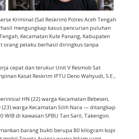
serse Kriminal (Sat Reskrim) Polres Aceh Tengah
rhasil mengungkap kasus pencurian puluhan
Tengah, Kecamatan Kute Panang, Kabupaten
 orang pelaku berhasil diringkus tanpa
erja cepat dan terukur Unit V Resmob Sat
pinan Kasat Reskrim IPTU Deno Wahyudi, S.E.,
rinisial HN (22) warga Kecamatan Bebesen,
 (23) warga Kecamatan Silih Nara — ditangkap
30 WIB di kawasan SPBU Tan Saril, Takengon.
mankan barang bukti berupa 80 kilogram kopi
unit mobil Toyota Avanza warna hitam yang