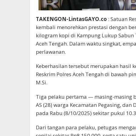
TAKENGON-LintasGAYO.co
: Satuan Re
kembali menorehkan prestasi dengan be
kilogram kopi di Kampung Lukup Sabun 
Aceh Tengah. Dalam waktu singkat, empat
perlawanan.
Keberhasilan tersebut merupakan hasil k
Reskrim Polres Aceh Tengah di bawah pim
M.Si.
Tiga pelaku pertama — masing-masing be
AS (28) warga Kecamatan Pegasing, dan D
pada Rabu (8/10/2025) sekitar pukul 10.
Dari tangan para pelaku, petugas menga
senilai sekitar Rp8.150.000, serta satu 