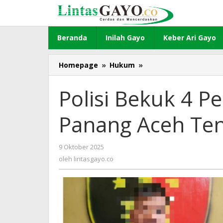
Lewati
ke
konten
Beranda
Inilah Gayo
Keber Ari Gayo
Homepage
»
Hukum
»
Polisi
Bekuk
4
Polisi Bekuk 4 Pe
Pencuri
Kopi
Panang Aceh Te
di
Kute
Panang
9 Oktober 2025
oleh
Aceh
lintasgayo.co
oleh
lintasgayo.co
Tengah