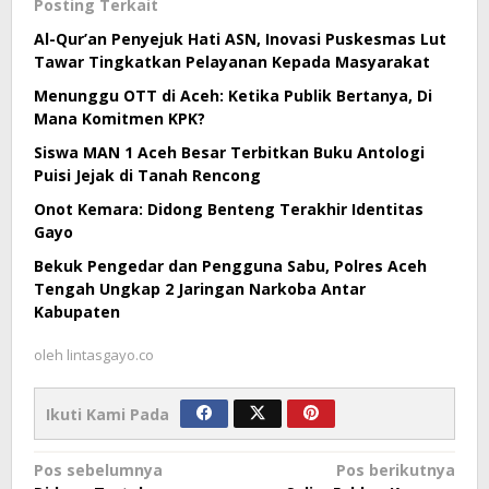
Posting Terkait
Al-Qur’an Penyejuk Hati ASN, Inovasi Puskesmas Lut
Tawar Tingkatkan Pelayanan Kepada Masyarakat
Menunggu OTT di Aceh: Ketika Publik Bertanya, Di
Mana Komitmen KPK?
Siswa MAN 1 Aceh Besar Terbitkan Buku Antologi
Puisi Jejak di Tanah Rencong
Onot Kemara: Didong Benteng Terakhir Identitas
Gayo
Bekuk Pengedar dan Pengguna Sabu, Polres Aceh
Tengah Ungkap 2 Jaringan Narkoba Antar
Kabupaten
oleh
lintasgayo.co
Ikuti Kami Pada
Navigasi
Pos sebelumnya
Pos berikutnya