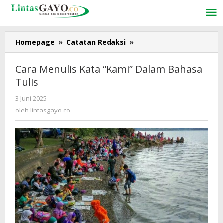
Lewati
ke
konten
Homepage
»
Catatan Redaksi
»
Cara
Menulis
Kata
Cara Menulis Kata “Kami” Dalam Bahasa
"Kami"
Tulis
Dalam
Bahasa
3 Juni 2025
oleh
Tulis
lintasgayo.co
oleh
lintasgayo.co