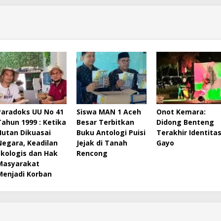
Paradoks UU No 41
Siswa MAN 1 Aceh
Onot Kemara:
Tahun 1999 : Ketika
Besar Terbitkan
Didong Benteng
Hutan Dikuasai
Buku Antologi Puisi
Terakhir Identita
Negara, Keadilan
Jejak di Tanah
Gayo
Ekologis dan Hak
Rencong
Masyarakat
Menjadi Korban