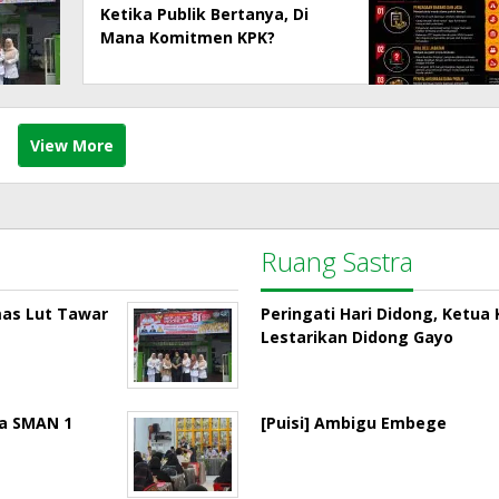
Ketika Publik Bertanya, Di
Mana Komitmen KPK?
View More
Ruang Sastra
mas Lut Tawar
Peringati Hari Didong, Ketu
Lestarikan Didong Gayo
la SMAN 1
[Puisi] Ambigu Embege