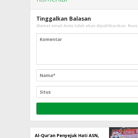
Tinggalkan Balasan
Alamat email Anda tidak akan dipublikasikan.
Ruas
Al-Qur’an Penyejuk Hati ASN,