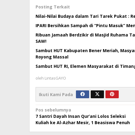
Posting Terkait
Nilai-Nilai Budaya dalam Tari Tarek Pukat : 
IPARI Bersihkan Sampah di “Pintu Masuk” Me
Ribuan Jamaah Berdzikir di Masjid Ruhama T
SAW!
Sambut HUT Kabupaten Bener Meriah, Masya
Royong Massal
Sambut HUT RI, Elemen Masyarakat di Timan
oleh
LintasGAYO
Ikuti Kami Pada
Navigasi
Pos sebelumnya
7 Santri Dayah Insan Qur’ani Lolos Seleksi
pos
Kuliah ke Al-Azhar Mesir, 1 Beasiswa Penuh