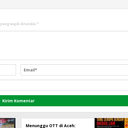
 yang wajib ditandai
*
Menunggu OTT di Aceh: