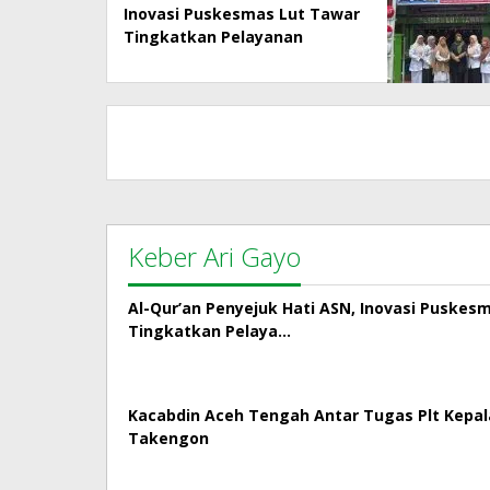
Inovasi Puskesmas Lut Tawar
Tingkatkan Pelayanan
Kepada Masyarakat
Keber Ari Gayo
Al-Qur’an Penyejuk Hati ASN, Inovasi Puskes
Tingkatkan Pelaya…
Kacabdin Aceh Tengah Antar Tugas Plt Kepa
Takengon