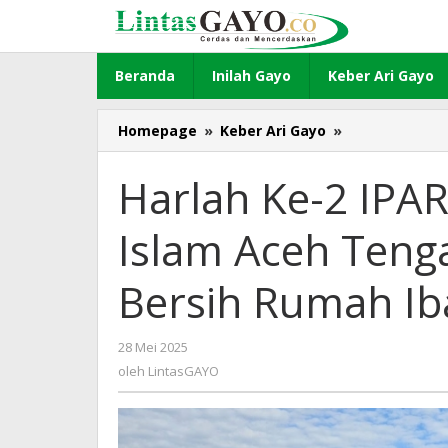
Lewati
ke
konten
Beranda
Inilah Gayo
Keber Ari Gayo
Homepage
»
Keber Ari Gayo
»
Harlah
Ke-
2
Harlah Ke-2 IPA
IPARI,
Penyuluh
Islam Aceh Tenga
Agama
Islam
Aceh
Bersih Rumah I
Tengah
Gelar
Aksi
28 Mei 2025
oleh
Bersih-
LintasGAYO
oleh
LintasGAYO
Bersih
Rumah
Ibadah