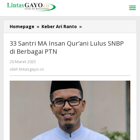
Lewati
ke
konten
Homepage
»
Keber Ari Ranto
»
33
Santri
MA
33 Santri MA Insan Qur’ani Lulus SNBP
Insan
di Berbagai PTN
Qur’ani
Lulus
20 Maret 2025
oleh
SNBP
lintasgayo.co
oleh
lintasgayo.co
di
Berbagai
PTN