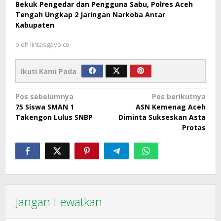
Bekuk Pengedar dan Pengguna Sabu, Polres Aceh
Tengah Ungkap 2 Jaringan Narkoba Antar
Kabupaten
oleh
lintasgayo.co
Ikuti Kami Pada
Navigasi
Pos sebelumnya
Pos berikutnya
75 Siswa SMAN 1
ASN Kemenag Aceh
pos
Takengon Lulus SNBP
Diminta Sukseskan Asta
Protas
Jangan Lewatkan