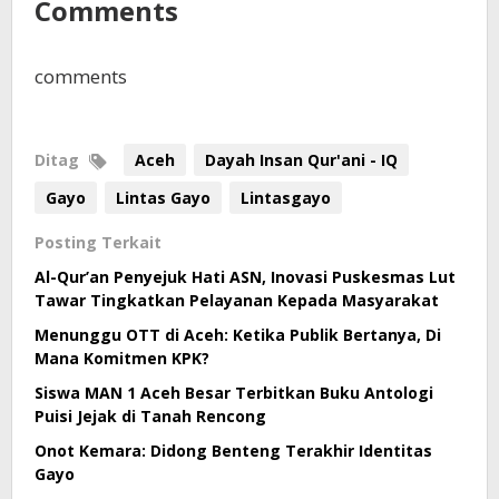
Comments
comments
Ditag
Aceh
Dayah Insan Qur'ani - IQ
Gayo
Lintas Gayo
Lintasgayo
Posting Terkait
Al-Qur’an Penyejuk Hati ASN, Inovasi Puskesmas Lut
Tawar Tingkatkan Pelayanan Kepada Masyarakat
Menunggu OTT di Aceh: Ketika Publik Bertanya, Di
Mana Komitmen KPK?
Siswa MAN 1 Aceh Besar Terbitkan Buku Antologi
Puisi Jejak di Tanah Rencong
Onot Kemara: Didong Benteng Terakhir Identitas
Gayo