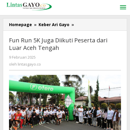
Lewati
ke
konten
Homepage
»
Keber Ari Gayo
»
Fun
Run
5K
Fun Run 5K Juga Diikuti Peserta dari
Juga
Luar Aceh Tengah
Diikuti
Peserta
9 Februari 2025
oleh
dari
lintasgayo.co
oleh
lintasgayo.co
Luar
Aceh
Tengah