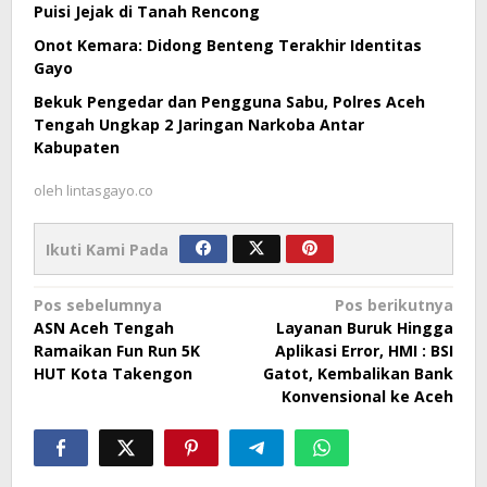
Puisi Jejak di Tanah Rencong
Onot Kemara: Didong Benteng Terakhir Identitas
Gayo
Bekuk Pengedar dan Pengguna Sabu, Polres Aceh
Tengah Ungkap 2 Jaringan Narkoba Antar
Kabupaten
oleh
lintasgayo.co
Ikuti Kami Pada
Navigasi
Pos sebelumnya
Pos berikutnya
ASN Aceh Tengah
Layanan Buruk Hingga
pos
Ramaikan Fun Run 5K
Aplikasi Error, HMI : BSI
HUT Kota Takengon
Gatot, Kembalikan Bank
Konvensional ke Aceh