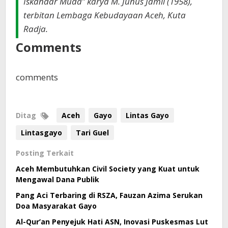
Iskandar Muda” karya M. Junus Jamil (1958),
terbitan Lembaga Kebudayaan Aceh, Kuta
Radja.
Comments
comments
Ditag
Aceh
Gayo
Lintas Gayo
Lintasgayo
Tari Guel
Posting Terkait
Aceh Membutuhkan Civil Society yang Kuat untuk
Mengawal Dana Publik
Pang Aci Terbaring di RSZA, Fauzan Azima Serukan
Doa Masyarakat Gayo
Al-Qur’an Penyejuk Hati ASN, Inovasi Puskesmas Lut