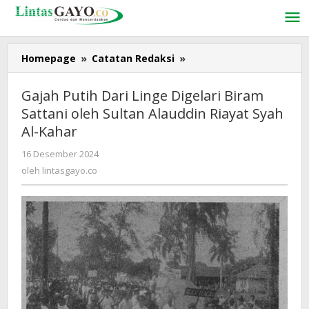
Lewati
ke
konten
Homepage
»
Catatan Redaksi
»
Gajah
Putih
Dari
Gajah Putih Dari Linge Digelari Biram
Linge
Sattani oleh Sultan Alauddin Riayat Syah
Digelari
Al-Kahar
Biram
Sattani
16 Desember 2024
oleh
oleh
lintasgayo.co
oleh
lintasgayo.co
Sultan
Alauddin
Riayat
Syah
Al-
Kahar