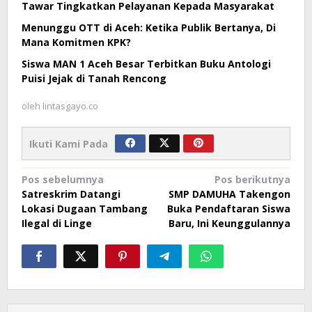
Tawar Tingkatkan Pelayanan Kepada Masyarakat
Menunggu OTT di Aceh: Ketika Publik Bertanya, Di
Mana Komitmen KPK?
Siswa MAN 1 Aceh Besar Terbitkan Buku Antologi
Puisi Jejak di Tanah Rencong
oleh
lintasgayo.co
Ikuti Kami Pada
Navigasi
Pos sebelumnya
Pos berikutnya
Satreskrim Datangi
SMP DAMUHA Takengon
pos
Lokasi Dugaan Tambang
Buka Pendaftaran Siswa
Ilegal di Linge
Baru, Ini Keunggulannya