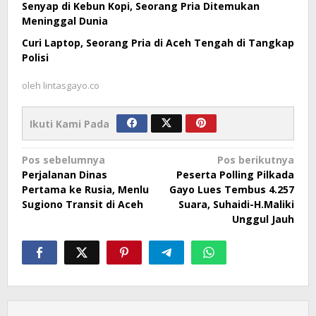
Senyap di Kebun Kopi, Seorang Pria Ditemukan
Meninggal Dunia
Curi Laptop, Seorang Pria di Aceh Tengah di Tangkap
Polisi
oleh
lintasgayo.co
Ikuti Kami Pada
Navigasi
Pos sebelumnya
Pos berikutnya
Perjalanan Dinas
Peserta Polling Pilkada
pos
Pertama ke Rusia, Menlu
Gayo Lues Tembus 4.257
Sugiono Transit di Aceh
Suara, Suhaidi-H.Maliki
Unggul Jauh