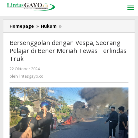
Lewati
ke
konten
Homepage
»
Hukum
»
Bersenggolan
dengan
Vespa,
Bersenggolan dengan Vespa, Seorang
Seorang
Pelajar di Bener Meriah Tewas Terlindas
Pelajar
Truk
di
Bener
22 Oktober 2024
oleh
Meriah
lintasgayo.co
oleh
lintasgayo.co
Tewas
Terlindas
Truk