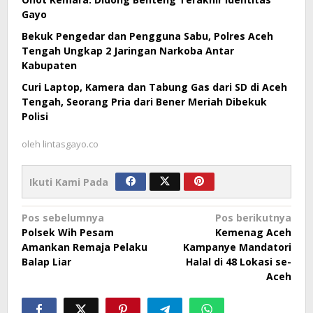
Gayo
Bekuk Pengedar dan Pengguna Sabu, Polres Aceh
Tengah Ungkap 2 Jaringan Narkoba Antar
Kabupaten
Curi Laptop, Kamera dan Tabung Gas dari SD di Aceh
Tengah, Seorang Pria dari Bener Meriah Dibekuk
Polisi
oleh
lintasgayo.co
Ikuti Kami Pada
Navigasi
Pos sebelumnya
Pos berikutnya
Polsek Wih Pesam
Kemenag Aceh
pos
Amankan Remaja Pelaku
Kampanye Mandatori
Balap Liar
Halal di 48 Lokasi se-
Aceh