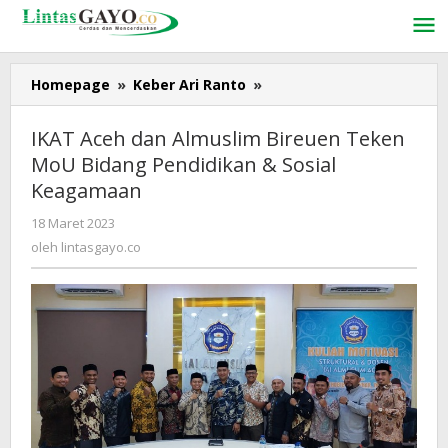
Lewati
ke
konten
Homepage
»
Keber Ari Ranto
»
IKAT
Aceh
dan
IKAT Aceh dan Almuslim Bireuen Teken
Almuslim
MoU Bidang Pendidikan & Sosial
Bireuen
Keagamaan
Teken
MoU
18 Maret 2023
oleh
Bidang
lintasgayo.co
oleh
lintasgayo.co
Pendidikan
&
Sosial
Keagamaan