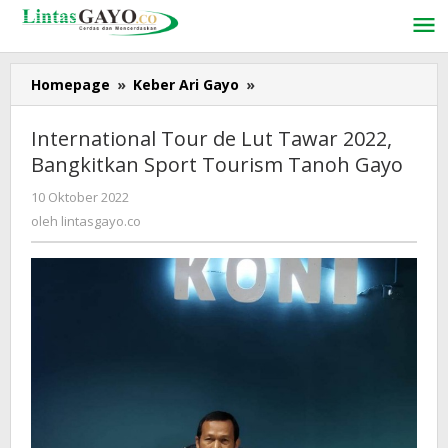
Lewati
ke
konten
Homepage
»
Keber Ari Gayo
»
International
Tour
de
International Tour de Lut Tawar 2022,
Lut
Bangkitkan Sport Tourism Tanoh Gayo
Tawar
2022,
10 Oktober 2022
oleh
Bangkitkan
lintasgayo.co
oleh
lintasgayo.co
Sport
Tourism
Tanoh
Gayo