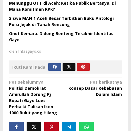
Menunggu OTT di Aceh: Ketika Publik Bertanya, Di
Mana Komitmen KPK?
Siswa MAN 1 Aceh Besar Terbitkan Buku Antologi
Puisi Jejak di Tanah Rencong
Onot Kemara: Didong Benteng Terakhir Identitas
Gayo
oleh
lintasgayo.co
Ikuti Kami Pada
Navigasi
Pos sebelumnya
Pos berikutnya
Politisi Demokrat
Konsep Dasar Kebebasan
pos
Amirullah Dorong Pj
Dalam Islam
Bupati Gayo Lues
Perbaiki Tulisan Ikon
1000 Bukit yang Hilang