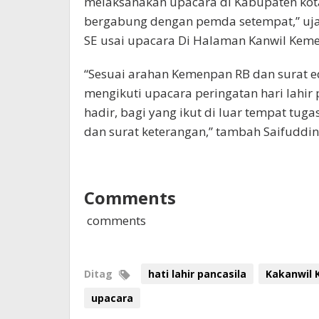
melaksanakan upacara di Kabupaten kot
bergabung dengan pemda setempat,” uja
SE usai upacara Di Halaman Kanwil Kemen
“Sesuai arahan Kemenpan RB dan surat e
mengikuti upacara peringatan hari lahir pa
hadir, bagi yang ikut di luar tempat tug
dan surat keterangan,” tambah Saifuddin
Comments
comments
Ditag
hati lahir pancasila
Kakanwil
upacara