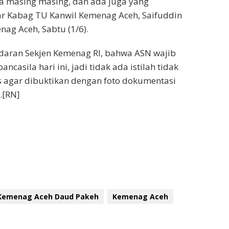
a masing masing, dan ada juga yang
r Kabag TU Kanwil Kemenag Aceh, Saifuddin
ag Aceh, Sabtu (1/6).
daran Sekjen Kemenag RI, bahwa ASN wajib
ncasila hari ini, jadi tidak ada istilah tidak
as agar dibuktikan dengan foto dokumentasi
.[RN]
 Kemenag Aceh Daud Pakeh
Kemenag Aceh