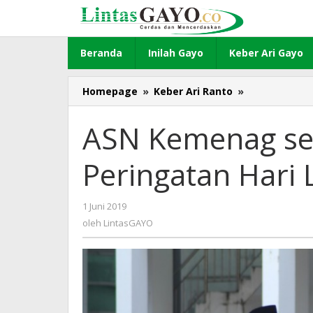
Lewati
ke
konten
Beranda
Inilah Gayo
Keber Ari Gayo
Homepage
»
Keber Ari Ranto
»
ASN
Kemenag
se-
ASN Kemenag se
Aceh
Gelar
Peringatan Hari 
Upacara
Peringatan
Hari
1 Juni 2019
oleh
Lahir
LintasGAYO
oleh
LintasGAYO
Pancasila