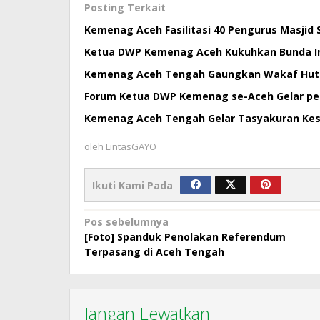
Posting Terkait
Kemenag Aceh Fasilitasi 40 Pengurus Masjid S
Ketua DWP Kemenag Aceh Kukuhkan Bunda Ink
Kemenag Aceh Tengah Gaungkan Wakaf Hut
Forum Ketua DWP Kemenag se-Aceh Gelar p
Kemenag Aceh Tengah Gelar Tasyakuran Kesu
oleh
LintasGAYO
Ikuti Kami Pada
Navigasi
Pos sebelumnya
[Foto] Spanduk Penolakan Referendum
pos
Terpasang di Aceh Tengah
Jangan Lewatkan