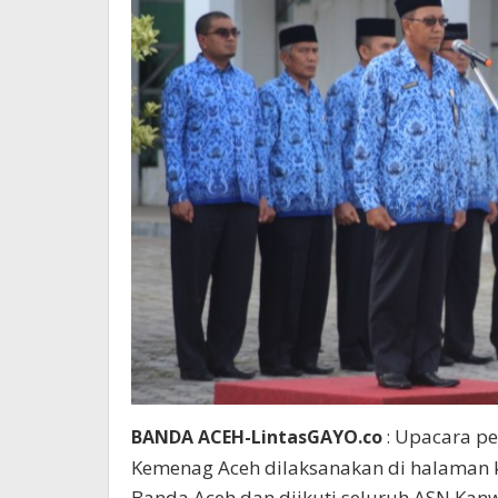
Upacara per
BANDA ACEH-LintasGAYO.co
:
Kemenag Aceh dilaksanakan di halaman k
Banda Aceh dan diikuti seluruh ASN Ka