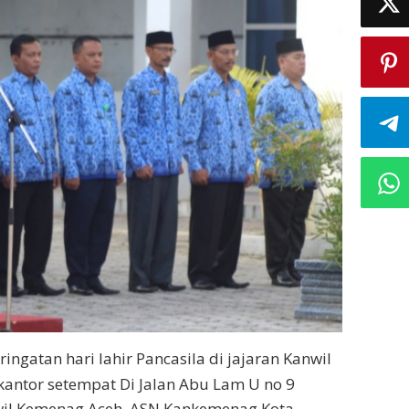
ingatan hari lahir Pancasila di jajaran Kanwil
antor setempat Di Jalan Abu Lam U no 9
nwil Kemenag Aceh, ASN Kankemenag Kota