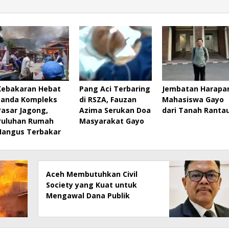
Kebakaran Hebat
Pang Aci Terbaring
Jembatan Harapa
Landa Kompleks
di RSZA, Fauzan
Mahasiswa Gayo
Pasar Jagong,
Azima Serukan Doa
dari Tanah Ranta
Puluhan Rumah
Masyarakat Gayo
Hangus Terbakar
Aceh Membutuhkan Civil
Society yang Kuat untuk
Mengawal Dana Publik