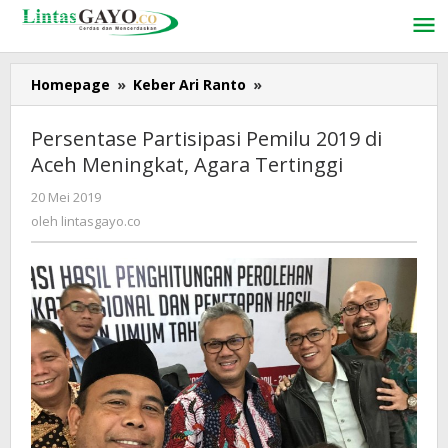
Lewati
ke
konten
Homepage
»
Keber Ari Ranto
»
Persentase
Partisipasi
Pemilu
Persentase Partisipasi Pemilu 2019 di
2019
Aceh Meningkat, Agara Tertinggi
di
Aceh
20 Mei 2019
oleh
Meningkat,
lintasgayo.co
oleh
lintasgayo.co
Agara
Tertinggi