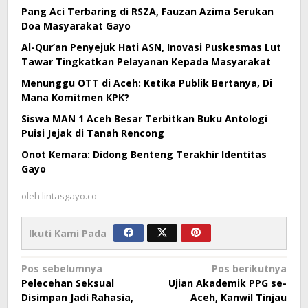
Pang Aci Terbaring di RSZA, Fauzan Azima Serukan
Doa Masyarakat Gayo
Al-Qur’an Penyejuk Hati ASN, Inovasi Puskesmas Lut
Tawar Tingkatkan Pelayanan Kepada Masyarakat
Menunggu OTT di Aceh: Ketika Publik Bertanya, Di
Mana Komitmen KPK?
Siswa MAN 1 Aceh Besar Terbitkan Buku Antologi
Puisi Jejak di Tanah Rencong
Onot Kemara: Didong Benteng Terakhir Identitas
Gayo
oleh
lintasgayo.co
Ikuti Kami Pada
Navigasi
Pos sebelumnya
Pos berikutnya
Pelecehan Seksual
Ujian Akademik PPG se-
pos
Disimpan Jadi Rahasia,
Aceh, Kanwil Tinjau