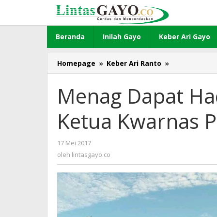
Lewati
ke
konten
Beranda
Inilah Gayo
Keber Ari Gayo
Homepage
»
Keber Ari Ranto
»
Menag
Dapat
Hadiah
Menag Dapat Had
Pantun
Unik
Ketua Kwarnas 
dari
Ketua
Kwarnas
17 Mei 2017
oleh
Pramuka
lintasgayo.co
oleh
lintasgayo.co