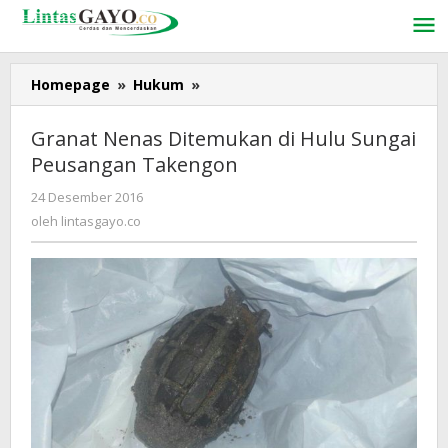
Lewati
ke
konten
Homepage
»
Hukum
»
Granat
Nenas
Ditemukan
Granat Nenas Ditemukan di Hulu Sungai
di
Peusangan Takengon
Hulu
Sungai
24 Desember 2016
oleh
Peusangan
lintasgayo.co
oleh
lintasgayo.co
Takengon