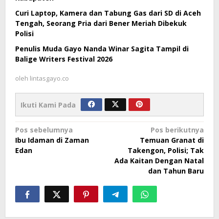
Curi Laptop, Kamera dan Tabung Gas dari SD di Aceh
Tengah, Seorang Pria dari Bener Meriah Dibekuk
Polisi
Penulis Muda Gayo Nanda Winar Sagita Tampil di
Balige Writers Festival 2026
oleh
lintasgayo.co
Ikuti Kami Pada
Navigasi
Pos sebelumnya
Pos berikutnya
Ibu Idaman di Zaman
Temuan Granat di
pos
Edan
Takengon, Polisi; Tak
Ada Kaitan Dengan Natal
dan Tahun Baru