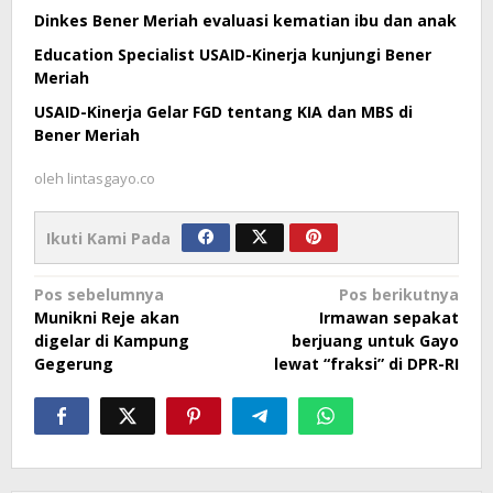
Dinkes Bener Meriah evaluasi kematian ibu dan anak
Education Specialist USAID-Kinerja kunjungi Bener
Meriah
USAID-Kinerja Gelar FGD tentang KIA dan MBS di
Bener Meriah
oleh
lintasgayo.co
Ikuti Kami Pada
Navigasi
Pos sebelumnya
Pos berikutnya
Munikni Reje akan
Irmawan sepakat
pos
digelar di Kampung
berjuang untuk Gayo
Gegerung
lewat “fraksi” di DPR-RI