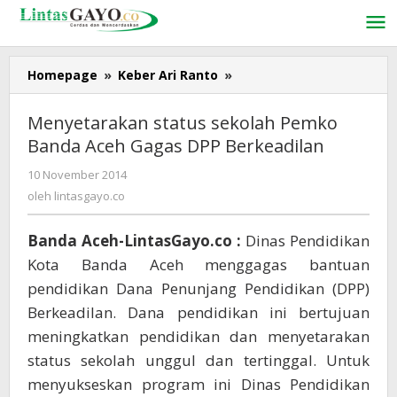
Lewati
ke
konten
Homepage
»
Keber Ari Ranto
»
Menyetarakan
status
sekolah
Menyetarakan status sekolah Pemko
Pemko
Banda Aceh Gagas DPP Berkeadilan
Banda
Aceh
10 November 2014
oleh
Gagas
lintasgayo.co
oleh
lintasgayo.co
DPP
Berkeadilan
Banda Aceh-LintasGayo.co :
Dinas Pendidikan
Kota Banda Aceh menggagas bantuan
pendidikan Dana Penunjang Pendidikan (DPP)
Berkeadilan. Dana pendidikan ini bertujuan
meningkatkan pendidikan dan menyetarakan
status sekolah unggul dan tertinggal. Untuk
menyukseskan program ini Dinas Pendidikan