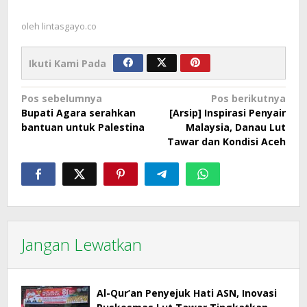
oleh
lintasgayo.co
Ikuti Kami Pada
Navigasi
Pos sebelumnya
Pos berikutnya
Bupati Agara serahkan
[Arsip] Inspirasi Penyair
pos
bantuan untuk Palestina
Malaysia, Danau Lut
Tawar dan Kondisi Aceh
Jangan Lewatkan
Al-Qur’an Penyejuk Hati ASN, Inovasi