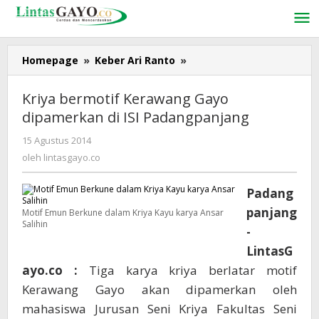
Lewati
ke
konten
Homepage
»
Keber Ari Ranto
»
Kriya
bermotif
Kerawang
Kriya bermotif Kerawang Gayo
Gayo
dipamerkan di ISI Padangpanjang
dipamerkan
di
15 Agustus 2014
oleh
ISI
lintasgayo.co
oleh
lintasgayo.co
Padangpanjang
Padang
panjang
Motif Emun Berkune dalam Kriya Kayu karya Ansar
Salihin
-
LintasG
ayo.co :
Tiga karya kriya berlatar motif
Kerawang Gayo akan dipamerkan oleh
mahasiswa Jurusan Seni Kriya Fakultas Seni