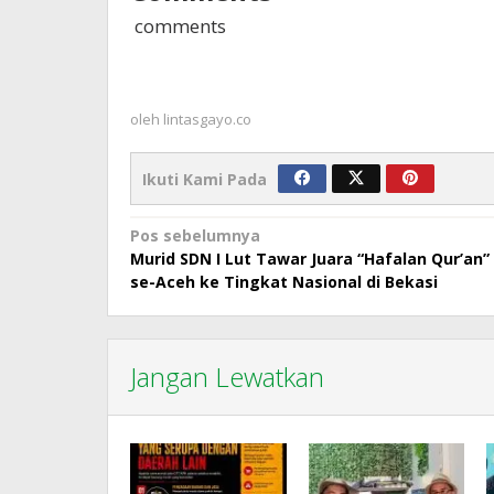
comments
oleh
lintasgayo.co
Ikuti Kami Pada
Navigasi
Pos sebelumnya
Murid SDN I Lut Tawar Juara “Hafalan Qur’an”
pos
se-Aceh ke Tingkat Nasional di Bekasi
Jangan Lewatkan