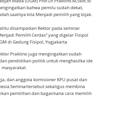
adjah Mada (UGM) Prof.Dr.Praktino.M,Ssoc.sc
engingatkan bahwa pemilu sudah dekat,
udah saatnya kita Menjadi pemilih yang bijak.
alitu disampaikan Rektor pada seminar
Menjadi Pemilih Cerdas” yang digelar Fisipol
GM di Gedung Fisipol, Yogjakarta
ektor Praktino juga mengingatkan sudah
an pendidikan politik untuk menghasilka ide
a masyarakat.
gja, dan anggota komisioner KPU pusat dan
nesia.Seminartersebut sekaligus membina
sikan pemilihan dan bagaimana cara memilih