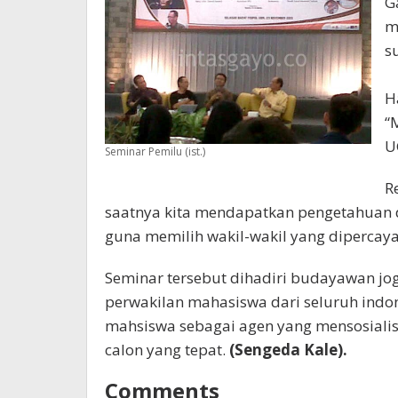
G
m
s
H
“
U
Seminar Pemilu (ist.)
R
saatnya kita mendapatkan pengetahuan d
guna memilih wakil-wakil yang dipercay
Seminar tersebut dihadiri budayawan jo
perwakilan mahasiswa dari seluruh indo
mahsiswa sebagai agen yang mensosiali
calon yang tepat.
(Sengeda Kale).
Comments