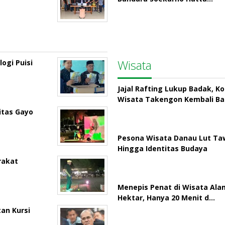
Wisata
ogi Puisi
Jajal Rafting Lukup Badak, K
Wisata Takengon Kembali B
itas Gayo
Pesona Wisata Danau Lut Taw
Hingga Identitas Budaya
rakat
Menepis Penat di Wisata Ala
Hektar, Hanya 20 Menit d…
an Kursi