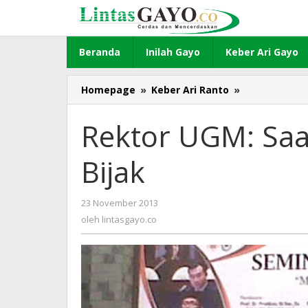
Lewati
ke
konten
Beranda
Inilah Gayo
Keber Ari Gayo
Homepage
»
Keber Ari Ranto
»
Rektor
UGM:
Saatnya
Rektor UGM: Saa
Menjadi
Pemilih
Bijak
Bijak
23 November 2013
oleh
lintasgayo.co
oleh
lintasgayo.co