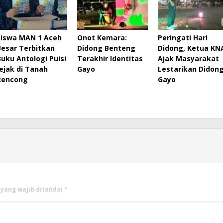
Siswa MAN 1 Aceh
Onot Kemara:
Peringati Hari
Besar Terbitkan
Didong Benteng
Didong, Ketua KN
Buku Antologi Puisi
Terakhir Identitas
Ajak Masyarakat
Jejak di Tanah
Gayo
Lestarikan Didon
Rencong
Gayo
 yang wajib ditandai
*