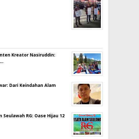
onten Kreator Nasiruddin:
a…
ar: Dari Keindahan Alam
m Seulawah RG: Oase Hijau 12