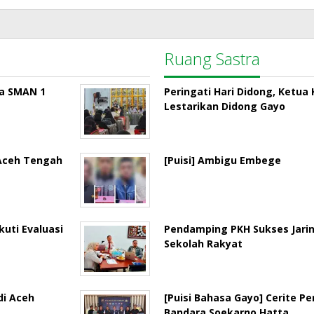
Ruang Sastra
la SMAN 1
Peringati Hari Didong, Ketu
Lestarikan Didong Gayo
 Aceh Tengah
[Puisi] Ambigu Embege
uti Evaluasi
Pendamping PKH Sukses Jari
Sekolah Rakyat
di Aceh
[Puisi Bahasa Gayo] Cerite P
Bandara Soekarno Hatta…