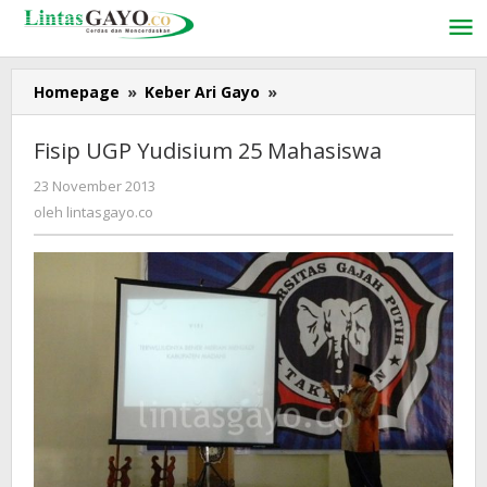
Lewati
ke
konten
Homepage
»
Keber Ari Gayo
»
Fisip
UGP
Yudisium
Fisip UGP Yudisium 25 Mahasiswa
25
Mahasiswa
23 November 2013
oleh
lintasgayo.co
oleh
lintasgayo.co