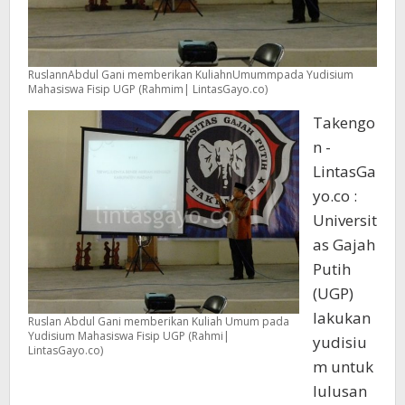
RuslannAbdul Gani memberikan KuliahnUmummpada Yudisium
Mahasiswa Fisip UGP (Rahmim| LintasGayo.co)
Takengo
n -
LintasGa
yo.co :
Universit
as Gajah
Putih
(UGP)
lakukan
Ruslan Abdul Gani memberikan Kuliah Umum pada
Yudisium Mahasiswa Fisip UGP (Rahmi|
yudisiu
LintasGayo.co)
m untuk
lulusan