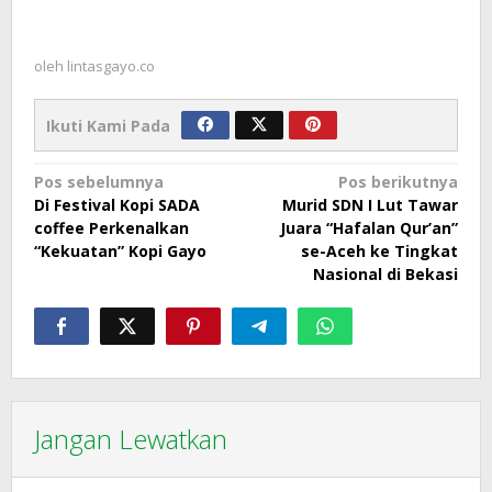
oleh
lintasgayo.co
Ikuti Kami Pada
Navigasi
Pos sebelumnya
Pos berikutnya
Di Festival Kopi SADA
Murid SDN I Lut Tawar
pos
coffee Perkenalkan
Juara “Hafalan Qur’an”
“Kekuatan” Kopi Gayo
se-Aceh ke Tingkat
Nasional di Bekasi
Jangan Lewatkan