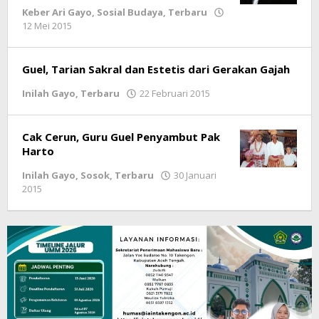
Keber Ari Gayo
,
Sosial Budaya
,
Terbaru
12 Mei 2015
oleh
lintasgayo.co
Guel, Tarian Sakral dan Estetis dari Gerakan Gajah
Inilah Gayo
,
Terbaru
22 Februari 2015
oleh
lintasgayo.co
Cak Cerun, Guru Guel Penyambut Pak
Harto
Inilah Gayo
,
Sosok
,
Terbaru
30 Januari
2015
oleh
lintasgayo.co