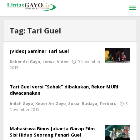
Lewati
ke
konten
Tag:
Tari Guel
[Video] Seminar Tari Guel
Keber Ari Gayo
,
Lensa
,
Video
9 November
2015
oleh
lintasgayo.co
Tari Guel versi “Sahak” dibakukan, Rekor MURI
diwacanakan
Inilah Gayo
,
Keber Ari Gayo
,
Sosial Budaya
,
Terbaru
8
November 2015
oleh
lintasgayo.co
Mahasiswa Binus Jakarta Garap Film
Sisi Hidup Seorang Penari Guel