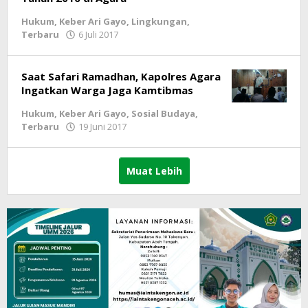
Hukum
,
Keber Ari Gayo
,
Lingkungan
,
Terbaru
6 Juli 2017
oleh
lintasgayo.co
Saat Safari Ramadhan, Kapolres Agara
Ingatkan Warga Jaga Kamtibmas
Hukum
,
Keber Ari Gayo
,
Sosial Budaya
,
Terbaru
19 Juni 2017
oleh
lintasgayo.co
Muat Lebih