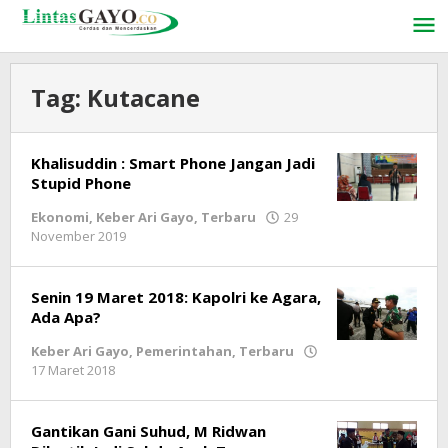
Lewati
ke
konten
Tag:
Kutacane
Khalisuddin : Smart Phone Jangan Jadi
Stupid Phone
Ekonomi
,
Keber Ari Gayo
,
Terbaru
29
November 2019
oleh
lintasgayo.co
Senin 19 Maret 2018: Kapolri ke Agara,
Ada Apa?
Keber Ari Gayo
,
Pemerintahan
,
Terbaru
17 Maret 2018
oleh
lintasgayo.co
Gantikan Gani Suhud, M Ridwan