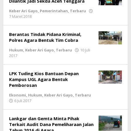
Dilantik Jadi Sekda Aceh Tenggara
Keber Ari Gayo
,
Pemerintahan
,
Terbaru
7 Maret 2018
oleh
lintasgayo.co
Berantas Tindak Pidana Kriminal,
Polres Agara Bentuk Tim Cobra
Hukum
,
Keber Ari Gayo
,
Terbaru
10 Juli
2017
oleh
lintasgayo.co
LPK Tuding Kios Bantuan Depan
Kampus UGL Agara Bentuk
Pemborosan
Ekonomi
,
Hukum
,
Keber Ari Gayo
,
Terbaru
6 Juli 2017
oleh
lintasgayo.co
Lankgar dan Gemta Minta Pihak
Terkait Audit Dana Pemeliharaan Jalan
Tahun 2016 di Agara