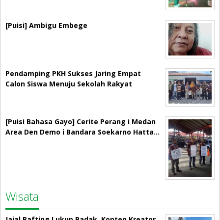
[Puisi] Ambigu Embege
Pendamping PKH Sukses Jaring Empat
Calon Siswa Menuju Sekolah Rakyat
[Puisi Bahasa Gayo] Cerite Perang i Medan
Area Den Demo i Bandara Soekarno Hatta…
Wisata
Jajal Rafting Lukup Badak, Konten Kreator