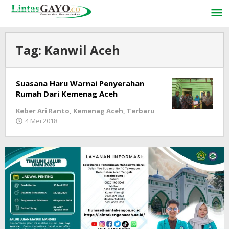
Lewati
ke
konten
Tag:
Kanwil Aceh
Suasana Haru Warnai Penyerahan
Rumah Dari Kemenag Aceh
Keber Ari Ranto
,
Kemenag Aceh
,
Terbaru
4 Mei 2018
oleh
LintasGAYO