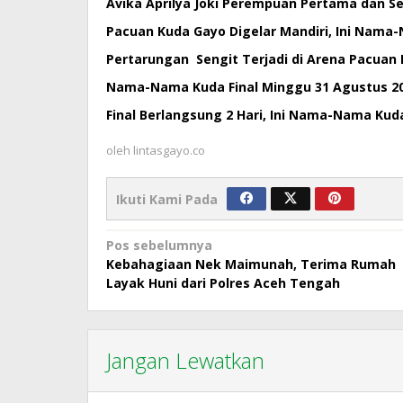
Avika Aprilya Joki Perempuan Pertama dan S
Pacuan Kuda Gayo Digelar Mandiri, Ini Nama-N
Pertarungan Sengit Terjadi di Arena Pacuan
Nama-Nama Kuda Final Minggu 31 Agustus 2
Final Berlangsung 2 Hari, Ini Nama-Nama Kuda
oleh
lintasgayo.co
Ikuti Kami Pada
Navigasi
Pos sebelumnya
Kebahagiaan Nek Maimunah, Terima Rumah
pos
Layak Huni dari Polres Aceh Tengah
Jangan Lewatkan