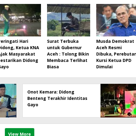
Peringati Hari
Surat Terbuka
Musda Demokrat
Didong, Ketua KNA
untuk Gubernur
Aceh Resmi
Ajak Masyarakat
Aceh : Tolong Bikin
Dibuka, Perebuta
Lestarikan Didong
Membaca Terlihat
Kursi Ketua DPD
Gayo
Biasa
Dimulai
Onot Kemara: Didong
Benteng Terakhir Identitas
Gayo
View More