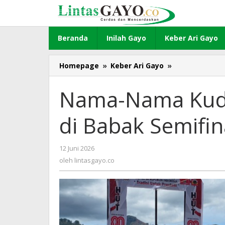
Lewati
ke
konten
Beranda
Inilah Gayo
Keber Ari Gayo
Homepage
»
Keber Ari Gayo
»
Nama-
Nama
Kuda
Nama-Nama Kuda
yang
Akan
di Babak Semifin
Berpacu
di
Babak
12 Juni 2026
oleh
Semifinal
lintasgayo.co
oleh
lintasgayo.co
Sabtu
13
Juni
2026