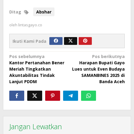
Ditag
Abshar
oleh
lintasgayo.co
Ikuti Kami Pada
Navigasi
Pos sebelumnya
Pos berikutnya
Kantor Pertanahan Bener
Harapan Bupati Gayo
pos
Meriah Tingkatkan
Lues untuk Even Budaya
Akuntabilitas Tindak
SAMANBINES 2025 di
Lanjut PDDM
Banda Aceh
Jangan Lewatkan