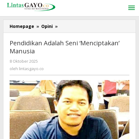
Lewati
ke
konten
Homepage
»
Opini
»
Pendidikan
Adalah
Seni
Pendidikan Adalah Seni ‘Menciptakan’
'Menciptakan'
Manusia
Manusia
8 Oktober 2025
oleh
lintasgayo.co
oleh
lintasgayo.co