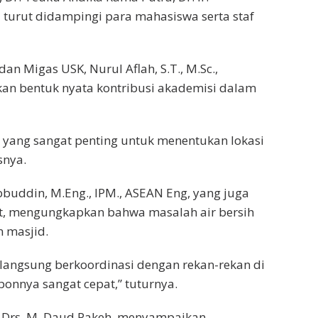
a turut didampingi para mahasiswa serta staf
an Migas USK, Nurul Aflah, S.T., M.Sc.,
an bentuk nyata kontribusi akademisi dalam
is yang sangat penting untuk menentukan lokasi
snya.
hibbuddin, M.Eng., IPM., ASEAN Eng, yang juga
t, mengungkapkan bahwa masalah air bersih
 masjid.
i langsung berkoordinasi dengan rekan-rekan di
onnya sangat cepat,” tuturnya.
. Drs. M. Daud Pakeh, menyampaikan