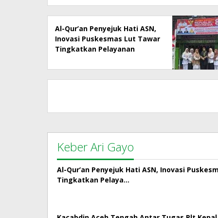
Al-Qur’an Penyejuk Hati ASN,
Inovasi Puskesmas Lut Tawar
Tingkatkan Pelayanan
Kepada Masyarakat
Keber Ari Gayo
Al-Qur’an Penyejuk Hati ASN, Inovasi Puskes
Tingkatkan Pelaya…
Kacabdin Aceh Tengah Antar Tugas Plt Kepa