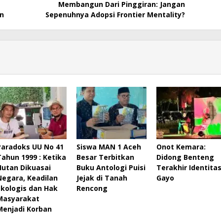
Membangun Dari Pinggiran: Jangan
an
Sepenuhnya Adopsi Frontier Mentality?
Paradoks UU No 41
Siswa MAN 1 Aceh
Onot Kemara:
Tahun 1999 : Ketika
Besar Terbitkan
Didong Benteng
Hutan Dikuasai
Buku Antologi Puisi
Terakhir Identita
Negara, Keadilan
Jejak di Tanah
Gayo
Ekologis dan Hak
Rencong
Masyarakat
Menjadi Korban