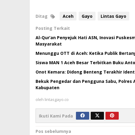
Ditag
Aceh
Gayo
Lintas Gayo
Posting Terkait
Al-Qur’an Penyejuk Hati ASN, Inovasi Puske
Masyarakat
Menunggu OTT di Aceh: Ketika Publik Bertan
Siswa MAN 1 Aceh Besar Terbitkan Buku Antol
Onot Kemara: Didong Benteng Terakhir Ident
Bekuk Pengedar dan Pengguna Sabu, Polres 
Kabupaten
oleh
lintasgayo.co
Ikuti Kami Pada
Navigasi
Pos sebelumnya