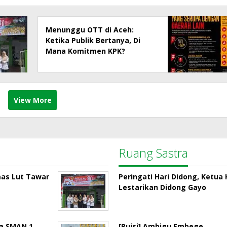
Menunggu OTT di Aceh:
Ketika Publik Bertanya, Di
Mana Komitmen KPK?
View More
Ruang Sastra
mas Lut Tawar
Peringati Hari Didong, Ketu
Lestarikan Didong Gayo
la SMAN 1
[Puisi] Ambigu Embege