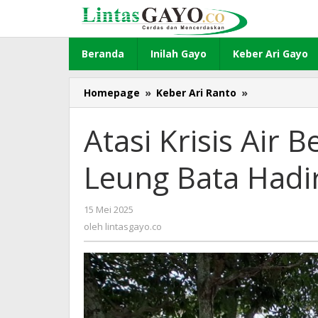
Lewati
ke
konten
Beranda
Inilah Gayo
Keber Ari Gayo
Homepage
»
Keber Ari Ranto
»
Atasi
Krisis
Air
Atasi Krisis Air 
Bersih,
Pengurus
Leung Bata Hadi
Masjid
Leung
Bata
15 Mei 2025
oleh
Hadirkan
lintasgayo.co
oleh
lintasgayo.co
Tim
Tehnik
USK