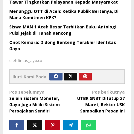
Tawar Tingkatkan Pelayanan Kepada Masyarakat
Menunggu OTT di Aceh: Ketika Publik Bertanya, Di
Mana Komitmen KPK?
Siswa MAN 1 Aceh Besar Terbitkan Buku Antologi
Puisi Jejak di Tanah Rencong
Onot Kemara: Didong Benteng Terakhir Identitas
Gayo
oleh
lintasgayo.co
Ikuti Kami Pada
Navigasi
Pos sebelumnya
Pos berikutnya
Selain Sistem Moneter,
UTBK SNBT Ditutup 27
pos
Gayo Juga Miliki Sistem
Maret, Rektor USK
Perpajakan Sendiri
Sampaikan Pesan Ini