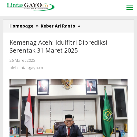
Lewati
ke
konten
Homepage
»
Keber Ari Ranto
»
Kemenag
Aceh:
Idulfitri
Kemenag Aceh: Idulfitri Diprediksi
Diprediksi
Serentak 31 Maret 2025
Serentak
31
26 Maret 2025
oleh
Maret
lintasgayo.co
oleh
lintasgayo.co
2025