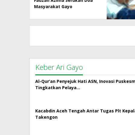
Fauzan Azima Serukan Doa
Masyarakat Gayo
Keber Ari Gayo
Al-Qur’an Penyejuk Hati ASN, Inovasi Puskes
Tingkatkan Pelaya…
Kacabdin Aceh Tengah Antar Tugas Plt Kepa
Takengon