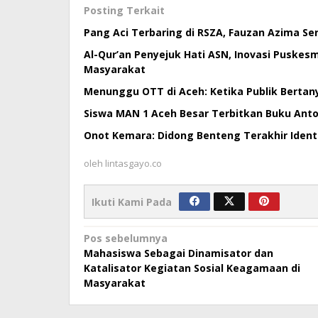
Posting Terkait
Pang Aci Terbaring di RSZA, Fauzan Azima S
Al-Qur’an Penyejuk Hati ASN, Inovasi Puske
Masyarakat
Menunggu OTT di Aceh: Ketika Publik Bertan
Siswa MAN 1 Aceh Besar Terbitkan Buku Antol
Onot Kemara: Didong Benteng Terakhir Ident
oleh
lintasgayo.co
Ikuti Kami Pada
Navigasi
Pos sebelumnya
Mahasiswa Sebagai Dinamisator dan
pos
Katalisator Kegiatan Sosial Keagamaan di
Masyarakat