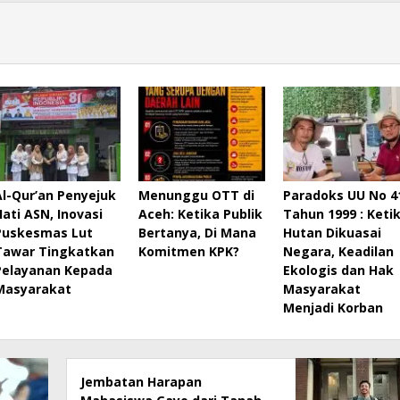
Al-Qur’an Penyejuk
Menunggu OTT di
Paradoks UU No 4
Hati ASN, Inovasi
Aceh: Ketika Publik
Tahun 1999 : Keti
Puskesmas Lut
Bertanya, Di Mana
Hutan Dikuasai
Tawar Tingkatkan
Komitmen KPK?
Negara, Keadilan
Pelayanan Kepada
Ekologis dan Hak
Masyarakat
Masyarakat
Menjadi Korban
Jembatan Harapan