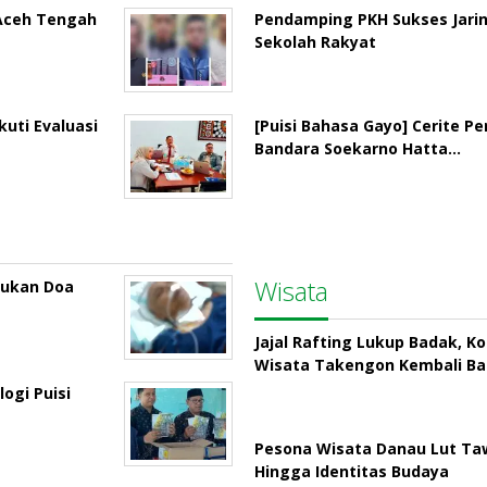
 Aceh Tengah
Pendamping PKH Sukses Jari
Sekolah Rakyat
uti Evaluasi
[Puisi Bahasa Gayo] Cerite P
Bandara Soekarno Hatta…
Wisata
rukan Doa
Jajal Rafting Lukup Badak, K
Wisata Takengon Kembali B
ogi Puisi
Pesona Wisata Danau Lut Taw
Hingga Identitas Budaya