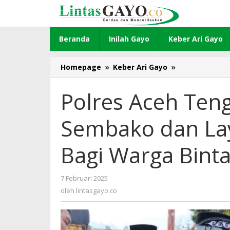
Lewati
ke
konten
Beranda
Inilah Gayo
Keber Ari Gayo
Homepage
»
Keber Ari Gayo
»
Polres
Aceh
Tengah
Polres Aceh Ten
Bagikan
20
Sembako dan Lay
Paket
Sembako
dan
Bagi Warga Bint
Layanan
Kesehatan
Gratis
7 Februari 2025
oleh
Bagi
lintasgayo.co
oleh
lintasgayo.co
Warga
Bintang