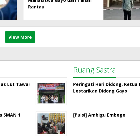
Mahasiswa Gayo dari Tanah
Rantau
View More
Ruang Sastra
mas Lut Tawar
Peringati Hari Didong, Ketu
Lestarikan Didong Gayo
la SMAN 1
[Puisi] Ambigu Embege