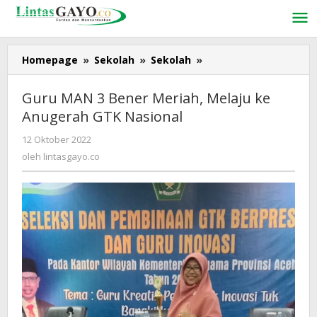
Lewati
ke
konten
Homepage
»
Sekolah
»
Sekolah
»
Guru
MAN
3
Guru MAN 3 Bener Meriah, Melaju ke
Bener
Anugerah GTK Nasional
Meriah,
Melaju
12 Oktober 2022
oleh
ke
lintasgayo.co
oleh
lintasgayo.co
Anugerah
GTK
Nasional