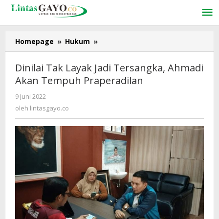
Lewati
ke
konten
Homepage
»
Hukum
»
Dinilai
Tak
Layak
Dinilai Tak Layak Jadi Tersangka, Ahmadi
Jadi
Akan Tempuh Praperadilan
Tersangka,
Ahmadi
9 Juni 2022
oleh
Akan
lintasgayo.co
oleh
lintasgayo.co
Tempuh
Praperadilan