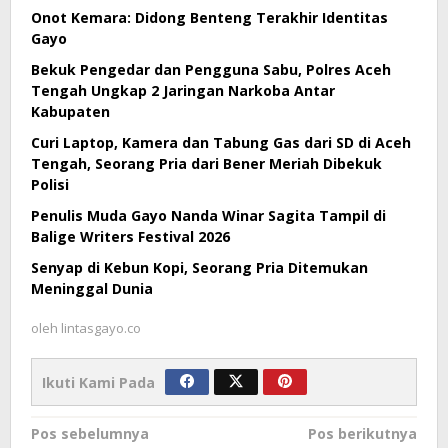
Onot Kemara: Didong Benteng Terakhir Identitas
Gayo
Bekuk Pengedar dan Pengguna Sabu, Polres Aceh
Tengah Ungkap 2 Jaringan Narkoba Antar
Kabupaten
Curi Laptop, Kamera dan Tabung Gas dari SD di Aceh
Tengah, Seorang Pria dari Bener Meriah Dibekuk
Polisi
Penulis Muda Gayo Nanda Winar Sagita Tampil di
Balige Writers Festival 2026
Senyap di Kebun Kopi, Seorang Pria Ditemukan
Meninggal Dunia
oleh
lintasgayo.co
Ikuti Kami Pada
Navigasi
Pos sebelumnya
Pos berikutnya