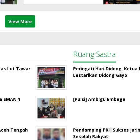
View More
Ruang Sastra
mas Lut Tawar
Peringati Hari Didong, Ketu
Lestarikan Didong Gayo
la SMAN 1
[Puisi] Ambigu Embege
 Aceh Tengah
Pendamping PKH Sukses Jari
Sekolah Rakyat