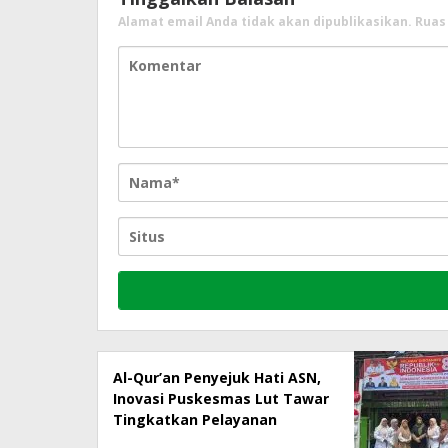
Alamat email Anda tidak akan dipublikasikan.
Ruas
Al-Qur’an Penyejuk Hati ASN,
Inovasi Puskesmas Lut Tawar
Tingkatkan Pelayanan
Kepada Masyarakat