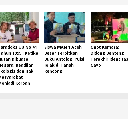
Paradoks UU No 41
Siswa MAN 1 Aceh
Onot Kemara:
Tahun 1999 : Ketika
Besar Terbitkan
Didong Benteng
Hutan Dikuasai
Buku Antologi Puisi
Terakhir Identita
Negara, Keadilan
Jejak di Tanah
Gayo
Ekologis dan Hak
Rencong
Masyarakat
Menjadi Korban