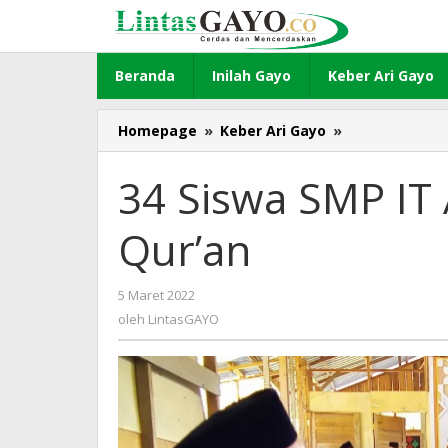
Lewati
ke
konten
Beranda
Inilah Gayo
Keber Ari Gayo
Homepage
»
Keber Ari Gayo
»
34
Siswa
SMP
34 Siswa SMP IT 
IT
Az
Qur’an
Zahra
Tasmi'
Al-
5 Maret 2022
oleh
Qur'an
LintasGAYO
oleh
LintasGAYO