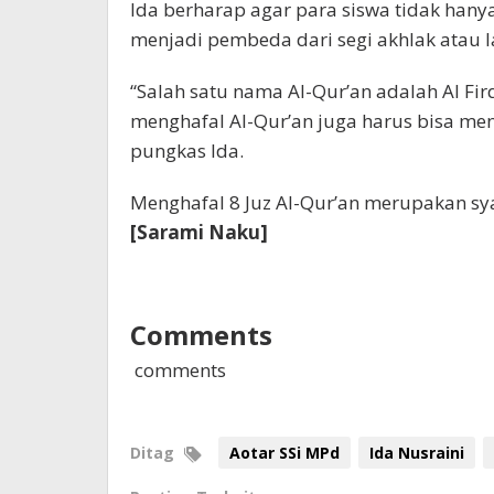
Ida berharap agar para siswa tidak hany
menjadi pembeda dari segi akhlak atau l
“Salah satu nama Al-Qur’an adalah Al F
menghafal Al-Qur’an juga harus bisa men
pungkas Ida.
Menghafal 8 Juz Al-Qur’an merupakan sya
[Sarami Naku]
Comments
comments
Ditag
Aotar SSi MPd
Ida Nusraini