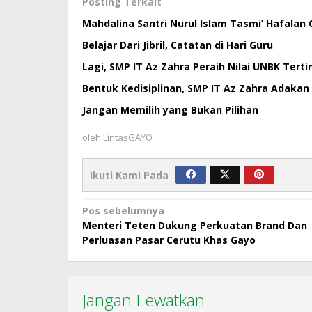
Posting Terkait
Mahdalina Santri Nurul Islam Tasmi’ Hafalan Q
Belajar Dari Jibril, Catatan di Hari Guru
Lagi, SMP IT Az Zahra Peraih Nilai UNBK Tert
Bentuk Kedisiplinan, SMP IT Az Zahra Adaka
Jangan Memilih yang Bukan Pilihan
oleh
LintasGAYO
Ikuti Kami Pada
Navigasi
Pos sebelumnya
Menteri Teten Dukung Perkuatan Brand Dan
pos
Perluasan Pasar Cerutu Khas Gayo
Jangan Lewatkan