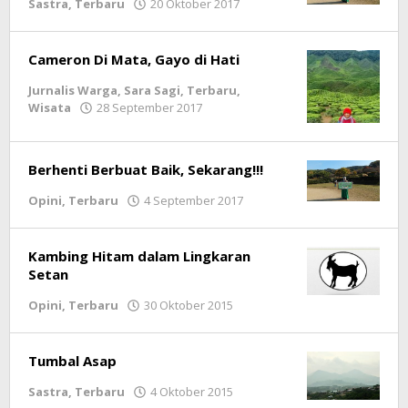
Sastra
,
Terbaru
20 Oktober 2017
oleh
LintasGAYO
Cameron Di Mata, Gayo di Hati
Jurnalis Warga
,
Sara Sagi
,
Terbaru
,
Wisata
28 September 2017
oleh
LintasGAYO
Berhenti Berbuat Baik, Sekarang!!!
Opini
,
Terbaru
4 September 2017
oleh
lintasgayo.co
Kambing Hitam dalam Lingkaran
Setan
Opini
,
Terbaru
30 Oktober 2015
oleh
lintasgayo.co
Tumbal Asap
Sastra
,
Terbaru
4 Oktober 2015
oleh