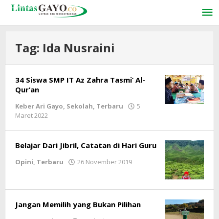
Lewati
ke
konten
Tag:
Ida Nusraini
34 Siswa SMP IT Az Zahra Tasmi’ Al-
Qur’an
Keber Ari Gayo
,
Sekolah
,
Terbaru
5
Maret 2022
oleh
LintasGAYO
Belajar Dari Jibril, Catatan di Hari Guru
Opini
,
Terbaru
26 November 2019
oleh
LintasGAYO
Jangan Memilih yang Bukan Pilihan