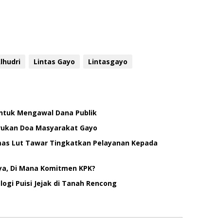
lhudri
Lintas Gayo
Lintasgayo
untuk Mengawal Dana Publik
erukan Doa Masyarakat Gayo
smas Lut Tawar Tingkatkan Pelayanan Kepada
ya, Di Mana Komitmen KPK?
ogi Puisi Jejak di Tanah Rencong