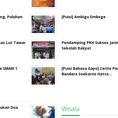
ng, Puluhan
[Puisi] Ambigu Embege
mas Lut Tawar
Pendamping PKH Sukses Jari
Sekolah Rakyat
la SMAN 1
[Puisi Bahasa Gayo] Cerite P
Bandara Soekarno Hatta…
Wisata
rukan Doa