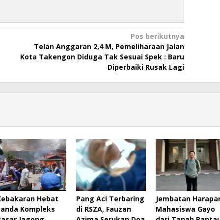
Pos berikutnya
Telan Anggaran 2,4 M, Pemeliharaan Jalan
Kota Takengon Diduga Tak Sesuai Spek : Baru
Diperbaiki Rusak Lagi
Kebakaran Hebat
Pang Aci Terbaring
Jembatan Harapa
Landa Kompleks
di RSZA, Fauzan
Mahasiswa Gayo
Pasar Jagong,
Azima Serukan Doa
dari Tanah Ranta