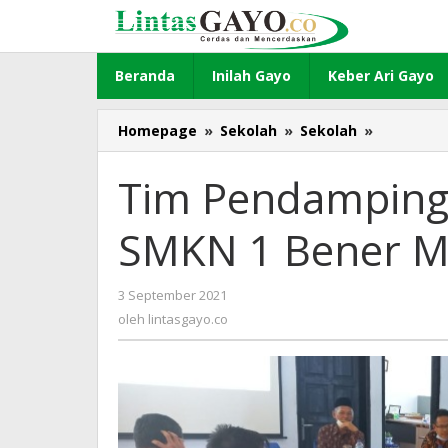
Lewati
ke
konten
Beranda
Inilah Gayo
Keber Ari Gayo
Homepage
»
Sekolah
»
Sekolah
»
Tim
Pendamp
SMK-
Tim Pendamping
PK
Sambangi
SMKN 1 Bener M
SMKN
1
Bener
3 September 2021
oleh
Meriah
lintasgayo.co
oleh
lintasgayo.co