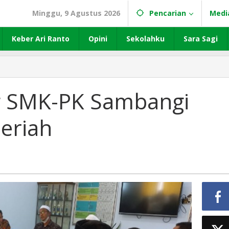
Minggu, 9 Agustus 2026
Pencarian
Medi
Keber Ari Ranto
Opini
Sekolahku
Sara Sagi
ing
 SMK-PK Sambangi
eriah