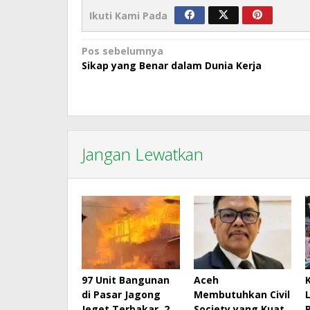
Ikuti Kami Pada
Navigasi
Pos sebelumnya
Sikap yang Benar dalam Dunia Kerja
pos
Jangan Lewatkan
97 Unit Bangunan
Aceh
di Pasar Jagong
Membutuhkan Civil
Jeget Terbakar, 2
Society yang Kuat