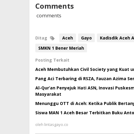
Comments
comments
Ditag
Aceh
Gayo
Kadisdik Aceh A
SMKN 1 Bener Meriah
Posting Terkait
Aceh Membutuhkan Civil Society yang Kuat 
Pang Aci Terbaring di RSZA, Fauzan Azima S
Al-Qur’an Penyejuk Hati ASN, Inovasi Puske
Masyarakat
Menunggu OTT di Aceh: Ketika Publik Bertan
Siswa MAN 1 Aceh Besar Terbitkan Buku Antol
oleh
lintasgayo.co