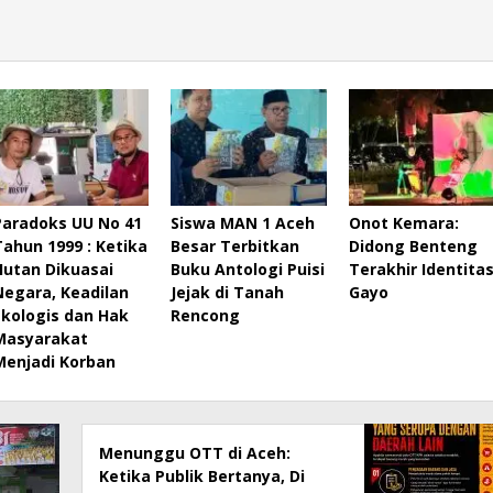
Paradoks UU No 41
Siswa MAN 1 Aceh
Onot Kemara:
Tahun 1999 : Ketika
Besar Terbitkan
Didong Benteng
Hutan Dikuasai
Buku Antologi Puisi
Terakhir Identita
Negara, Keadilan
Jejak di Tanah
Gayo
Ekologis dan Hak
Rencong
Masyarakat
Menjadi Korban
Menunggu OTT di Aceh:
Ketika Publik Bertanya, Di