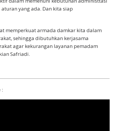
o aktif dalam memenuhi kebutuhan administtasi
aturan yang ada. Dan kita siap
apat memperkuat armada damkar kita dalam
kat, sehingga dibutuhkan kerjasama
arakat agar kekurangan layanan pemadam
ian Safriadi.
 :