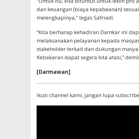
“Untuk itu, kita dituntut untuk lebih pr
dan keuangan (biaya kepabeanan) sesuai 
melengkapinya,” tegas Safriadi.
“Kita berharap kehadiran Damkar ini d
melaksanakan pelayanan kepada masyara
stakeholder terkait dan dukungan masy
Kebakaran dapat segera kita atasi,” demik
[Darmawan]
Ikuti channel kami, jangan lupa subscribe