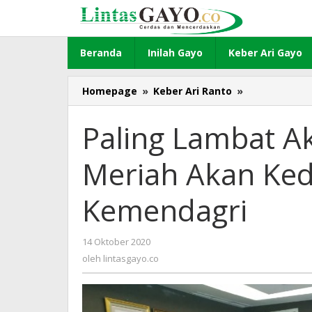
Lewati
ke
konten
Beranda
Inilah Gayo
Keber Ari Gayo
Homepage
»
Keber Ari Ranto
»
Paling
Lambat
Akhir
Paling Lambat A
Tahun,
Bener
Meriah Akan Ke
Meriah
Akan
Kedatangan
Kemendagri
Damkar
Hibah
Kemendagri
14 Oktober 2020
oleh
lintasgayo.co
oleh
lintasgayo.co