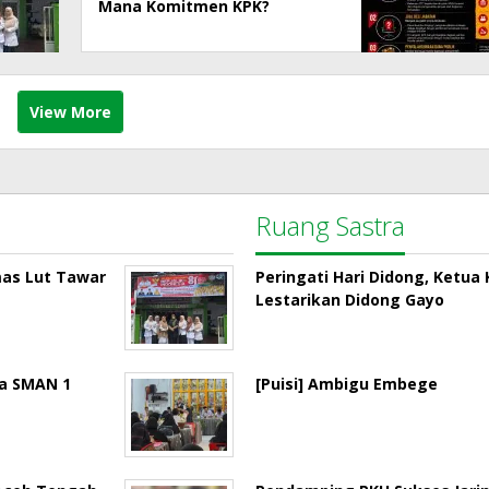
Mana Komitmen KPK?
View More
Ruang Sastra
mas Lut Tawar
Peringati Hari Didong, Ketu
Lestarikan Didong Gayo
la SMAN 1
[Puisi] Ambigu Embege