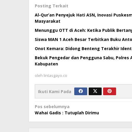
Posting Terkait
Al-Qur’an Penyejuk Hati ASN, Inovasi Puske
Masyarakat
Menunggu OTT di Aceh: Ketika Publik Bertan
Siswa MAN 1 Aceh Besar Terbitkan Buku Antol
Onot Kemara: Didong Benteng Terakhir Ident
Bekuk Pengedar dan Pengguna Sabu, Polres 
Kabupaten
oleh
lintasgayo.co
Ikuti Kami Pada
Navigasi
Pos sebelumnya
Wahai Gadis : Tutuplah Dirimu
pos