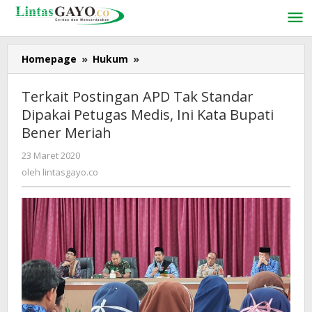
Lewati
ke
konten
Homepage
»
Hukum
»
Terkait
Postingan
APD
Terkait Postingan APD Tak Standar
Tak
Dipakai Petugas Medis, Ini Kata Bupati
Standar
Bener Meriah
Dipakai
Petugas
23 Maret 2020
oleh
Medis,
lintasgayo.co
oleh
lintasgayo.co
Ini
Kata
Bupati
Bener
Meriah