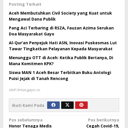
Posting Terkait
Aceh Membutuhkan Civil Society yang Kuat untuk
Mengawal Dana Publik
Pang Aci Terbaring di RSZA, Fauzan Azima Serukan
Doa Masyarakat Gayo
Al-Qur’an Penyejuk Hati ASN, Inovasi Puskesmas Lut
Tawar Tingkatkan Pelayanan Kepada Masyarakat
Menunggu OTT di Aceh: Ketika Publik Bertanya, Di
Mana Komitmen KPK?
Siswa MAN 1 Aceh Besar Terbitkan Buku Antologi
Puisi Jejak di Tanah Rencong
oleh
lintasgayo.co
Ikuti Kami Pada
Navigasi
Pos sebelumnya
Pos berikutnya
Honor Tenaga Medis
Cegah Covid-19,